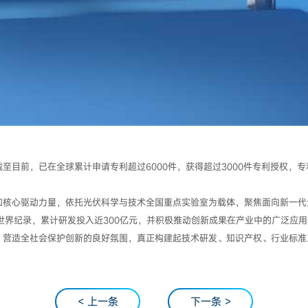
至目前，已在全球累计申请专利超过6000件，获得超过3000件专利授权，
和核心驱动力量，依托光伏科学与技术全国重点实验室为载体，聚焦面向新一代
世界纪录，累计研发投入近300亿元，并积极推动创新成果在产业中的广泛应
，营造全社会保护创新的良好氛围，真正构建起技术研发、知识产权、行业标准
< 上一条
下一条 >