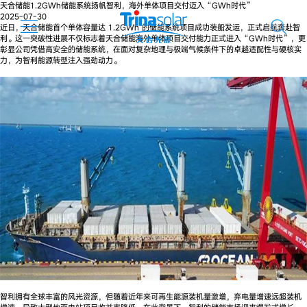
天合储能1.2GWh储能系统扬帆智利，海外单体项目交付迈入“GWh时代”
2025-07-30
近日，天合储能首个单体容量达 1.2GWh 的储能系统项目成功装船发运，正式启航奔赴智
利。这一突破性进展不仅标志着天合储能海外单体项目交付能力正式进入“GWh时代”，更
彰显公司凭借高安全的储能系统，在面对复杂地理与极端气候条件下的卓越适配性与硬核实
力，为智利能源转型注入强劲动力。
智利拥有全球丰富的风光资源，但随着近年来可再生能源装机量激增，弃电量增速远超装机