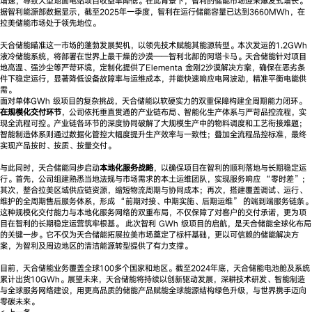
增速，导致大型地面电站项目收益率降低。在此背景下，智利的储能市场迎来爆发式增长。
据智利能源部数据显示，截至2025年一季度，智利在运行储能容量已达到3660MWh，在
拉美储能市场处于领先地位。
天合储能瞄准这一市场的蓬勃发展契机，以领先技术赋能其能源转型。本次发运的1.2GWh
液冷储能系统，将部署在世界上最干燥的沙漠——智利北部的阿塔卡马。天合储能针对项目
地高温、强沙尘等严苛环境，定制化提供了Elementa 金刚2沙漠解决方案，确保在恶劣条
件下稳定运行，显著降低设备故障率与运维成本，并能快速响应电网波动，精准平衡电能供
需。
面对单体GWh 级项目的复杂挑战，天合储能以软硬实力的双重保障构建全周期能力闭环。
在规模化交付环节
，公司依托垂直贯通的产业链布局、智能化生产体系与严苛品控流程，实
现全流程可控。产业链各环节的深度协同破解了大规模生产中的物料调度和工艺衔接难题；
智能制造体系则通过数据化管控大幅度提升生产效率与一致性；叠加全流程品控标准，最终
实现产品按时、按质、按量交付。
与此同时，天合储能同步启动
本地化服务战略
，以确保项目在智利的顺利落地与长期稳定运
行。首先，公司组建熟悉当地法规与市场需求的本土运维团队，实现服务响应 “零时差”；
其次，整合拉美区域供应链资源，缩短物流周期与协同成本；再次，搭建覆盖调试、运行、
维护的全周期售后服务体系，形成 “前期对接、中期实施、后期运维” 的端到端服务链条。
这种规模化交付能力与本地化服务网络的双重布局，不仅保障了对客户的交付承诺，更为项
目在智利的长期稳定运营筑牢根基。 此次智利 GWh 级项目的启航，是天合储能全球化布局
的关键一步。它不仅为天合储能拓展拉美市场奠定了标杆基础，更以可信赖的储能解决方
案，为智利及周边地区的清洁能源转型提供了有力支撑。
目前，天合储能业务覆盖全球100多个国家和地区。截至2024年底，天合储能电池舱及系统
累计出货10GWh。展望未来，天合储能将持续以创新驱动发展，深耕技术研发、智能制造
与全球服务网络建设，用更高品质的储能产品赋能全球能源结构绿色升级，与世界携手迈向
零碳未来。