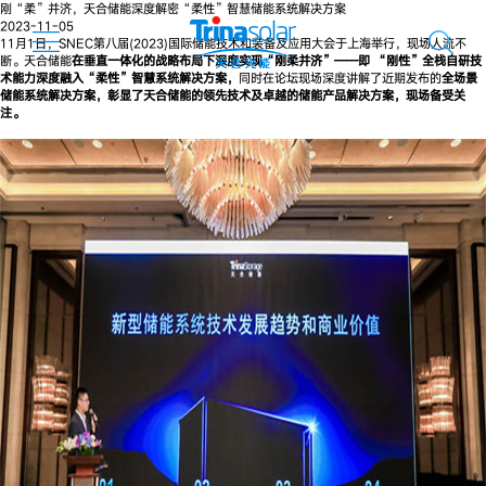
刚“柔”并济，天合储能深度解密“柔性”智慧储能系统解决方案
2023-11-05
11月1日，SNEC第八届(2023)国际储能技术和装备及应用大会于上海举行，现场人流不
断。天合储能
在垂直一体化的战略布局下深度实现“刚柔并济”——即 “刚性”全栈自研技
术能力深度融入“柔性”智慧系统解决方案，
同时在论坛现场深度讲解了近期发布的
全场景
储能系统解决方案，彰显了天合储能的领先技术及卓越的储能产品解决方案，现场备受关
注。