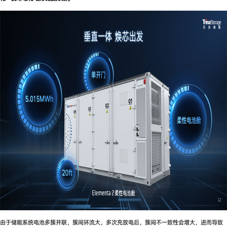
由于储能系统电池多簇并联，簇间环流大，多次充放电后，簇间不一致性会增大，进而导致