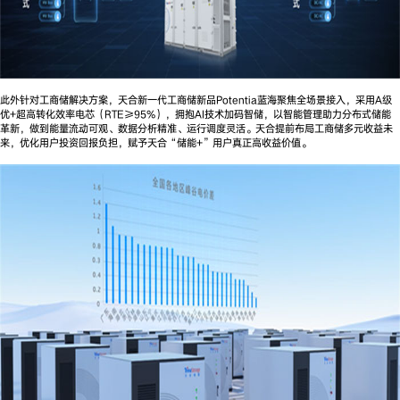
此外针对工商储解决方案，天合新一代工商储新品Potentia蓝海聚焦全场景接入，采用A级
优+超高转化效率电芯（RTE≥95%），拥抱AI技术加码智储，以智能管理助力分布式储能
革新，做到能量流动可观、数据分析精准、运行调度灵活。天合提前布局工商储多元收益未
来，优化用户投资回报负担，赋予天合“储能+”用户真正高收益价值。