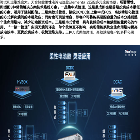
调试和运维难度大。天合储能柔性液冷电池舱Elementa 2匹配多元应用场景。
所谓柔性，
即适配3种储能解决方案技术路线方案。一是集中式管理，这是最成熟也是前期投资成本最低
的方案，适用于强制配储。二是集散式管理，簇级DC/DC加上集中式PCS，高效精细化管理
的方式解决簇间的木桶效应；同时也可灵活增容，即客户可将购买超配容量的成本分摊到整
个生命周期内，减少初始投资成本。三是组串式管理，具有较低的成本和簇级能量优化的作
用，“一簇一管理”实现无簇间环流，单个故障互不影响，实现储能系统全生命周期内更高
放电效率、更优投资成本、极简运维支持。
三种方式柔性灵活，高效满足客户的多样化需
求。