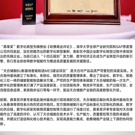
“鼎革奖”数字化转型先锋榜由《哈佛商业评论》、清华大学全球产业研究院和SAP思爱普
公司共同发起，旨在挖掘杰出的数字化转型案例，表彰在中国企业数字化转型过程中表现突
出的先锋企业。当前已进入“十四五规划”发力期，数字经济正在成为产业转型升级的新引
擎，各行各业纷纷将数字赋能作为推进高质量发展的关键路径。
“天合储能BU新基地智能制造MES建设项目” 是天合对产品品质严苛管控的深度实践。天
合滁州基地建立了标准化、系统化、规范化的质量管理体系，推出了自动化、数字化、智能
化三位一体的储能智能制造解决方案。严苛的生产管控体系赋能了天合储能的每一次生产，
数字化的管理体系打通了产品深度研发、计划流程有序、物流环节高效、生产过程可控、全
流程信息追溯、系统稳步运行等每一环节，驱动天合储能产业链的高度数智化升级。
前期，鼎革奖评委专家组赴滁州基地进行现场调研交流，天合储能总裁孙伟及滁州基地负责
人张春涛等领导表示热烈欢迎并陪同。双方围绕储能行业产品标准化与定制化的挑战、数字
化供应链、数字化研发和极限质量控制等方面进行了深度讨论，鼎革奖评审专家组对天合储
能作出了高度的评价，认可了天合储能在技术水平、生产能力、质量管控等方面的卓越成
绩，并建议打造结构化核心技术能力，实现高度能力集成，助推储能产业链上下游的协同创
新。