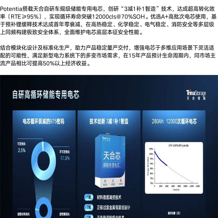
Potentia搭载天合自研车规级储能专用电芯，创研“3减1补1智造”技术，达成超高转化效
率（RTE≥95%），实现循环寿命突破12000cls@70%SOH。优选A+高批次电芯使用，基
于预补锂缓释技术达成首年零衰减，在高热稳定、化学稳定、电气稳定、消防安全等多层级
上同频构建极致安全体系，全面维护电芯底层本征安全性能。
结合模块化设计及标准化生产，助力产品稳定量产交付，增强电芯于多维应用场景下灵活适
配的可能性，满足新型电力系统下的多变市场需求，在15年产品预计生命周期内，同市场主
流产品相比可提高50%以上经济收益。