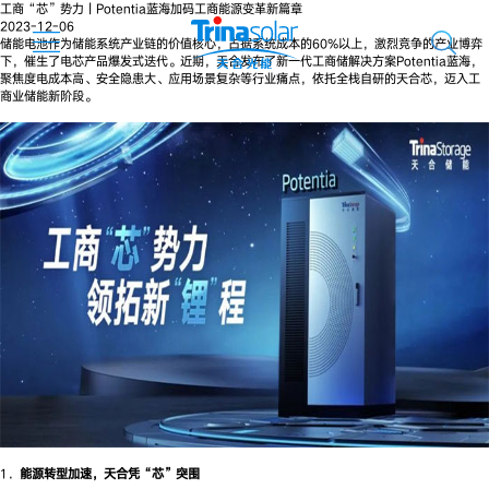
工商“芯”势力丨Potentia蓝海加码工商能源变革新篇章
2023-12-06
储能电池作为储能系统产业链的价值核心，占据系统成本的60%以上，激烈竞争的产业博弈
下，催生了电芯产品爆发式迭代。近期，天合发布了新一代工商储解决方案Potentia蓝海，
聚焦度电成本高、安全隐患大、应用场景复杂等行业痛点，依托全栈自研的天合芯，迈入工
商业储能新阶段。
1．
能源转型加速，天合凭“芯”突围