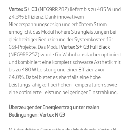
Vertex S+ G3
(NEG9RP.28Z) liefert bis zu 485 W und
24.3% Effizienz. Dank innovativem
Niederspannungsdesign und erhöhtem Strom
ermöglicht das Modul höhere Strangleistungen bei
gleichzeitiger Reduzierung der Systemkosten für
C&I-Projekte. Das Modul
Vertex S+ G3 Full Black
(NEG9RP.25Z) wurde für Wohnhausdächer optimiert
und kombiniert eine komplett schwarze Ästhetik mit
bis zu 480 W Leistung und einer Effizienz von
24.0%. Dabei bietet es ebenfalls eine hohe
Leistungsfähigkeit bei hohen Temperaturen sowie
eine optimierte Leistung bei geringer Einstrahlung.
Überzeugender Energieertrag unter realen
Bedingungen: Vertex N G3
Mit der dritten Generation der Modulserie Vertex N