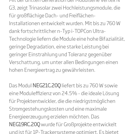
G3, zeigt Trinasolar zwei Hochleistungsmodule, die
für großflächige Dach- und Freiflächen-
Installationen entwickelt wurden. Mit bis zu 760 W
dank fortschrittlicher n-Typ i-TOPCon Ultra-
Technologie liefern die Module eine hohe Bifazialität,
geringe Degradation, eine starke Leistung bei
geringer Einstrahlung und Toleranz gegenüber
Verschattung, um unter allen Bedingungen einen
hohen Energieertrag zu gewährleisten.
Das Modul
NEG21C.20Q
liefert bis zu 760 W sowie
eine Moduleffizienz von 24.5% - die ideale Lösung
für Projektentwickler, die die niedrigstmöglichen
Stromgestehungskosten und eine maximale
Energieerzeugung erzielen möchten. Das
NEG19RC.20Q
wurde für Großprojekte entwickelt
und ist für 1P-Trackersysteme optimiert. Es bietet