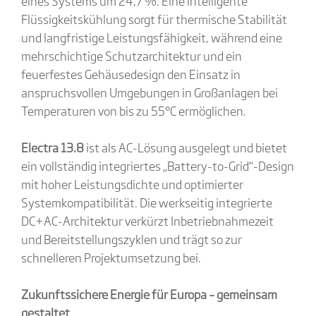
eines Systems um 24,7 %. Eine intelligente
Flüssigkeitskühlung sorgt für thermische Stabilität
und langfristige Leistungsfähigkeit, während eine
mehrschichtige Schutzarchitektur und ein
feuerfestes Gehäusedesign den Einsatz in
anspruchsvollen Umgebungen in Großanlagen bei
Temperaturen von bis zu 55°C ermöglichen.
Electra 13.8
ist als AC-Lösung ausgelegt und bietet
ein vollständig integriertes „Battery-to-Grid“-Design
mit hoher Leistungsdichte und optimierter
Systemkompatibilität. Die werkseitig integrierte
DC+AC-Architektur verkürzt Inbetriebnahmezeit
und Bereitstellungszyklen und trägt so zur
schnelleren Projektumsetzung bei.
Zukunftssichere Energie für Europa – gemeinsam
gestaltet