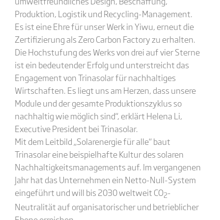
umweltfreundliches Design, Beschaffung,
Produktion, Logistik und Recycling-Management.
Es ist eine Ehre für unser Werk in Yiwu, erneut die
Zertifizierung als Zero Carbon Factory zu erhalten.
Die Hochstufung des Werks von drei auf vier Sterne
ist ein bedeutender Erfolg und unterstreicht das
Engagement von Trinasolar für nachhaltiges
Wirtschaften. Es liegt uns am Herzen, dass unsere
Module und der gesamte Produktionszyklus so
nachhaltig wie möglich sind“, erklärt Helena Li,
Executive President bei Trinasolar.
Mit dem Leitbild „Solarenergie für alle“ baut
Trinasolar eine beispielhafte Kultur des solaren
Nachhaltigkeitsmanagements auf. Im vergangenen
Jahr hat das Unternehmen ein Netto-Null-System
eingeführt und will bis 2030 weltweit CO
-
2
Neutralität auf organisatorischer und betrieblicher
Ebene erreichen.