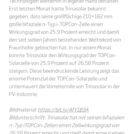
Technologien weiterhin in eigener Hand behalten.“
Erst letzten Monat hatte Trinasolar bekannt
gegeben, dass seine großflächige 210×182 mm
große bifaziale n-Typ i-TOPCon-Zelle einen
Wirkungsgrad von 25,9 Prozent erreicht und damit
den seit sieben Jahren bestehenden Weltrekord von
Fraunhofer gebrochen hat. In nur einem Monat
konnte Trinasolar den Wirkungsgrad der TOPCon-
Solarzelle von 25,9 Prozent auf 26,58 Prozent
steigern. Diese beeindruckende Leistung zeigt das
enorme Potenzial der TOPCon-Solarzelle und
untermauert die Vorreiterrolle von Trinasolar in der
PV-Industrie.
Bildmaterial:
https://bit.ly/4fY1B3A
Bildunterschrift:
Trinasolar hat mit seinen bifazialen
n-Typ iTOPCon-Zellen einen Zellwirkungsgrad von
26,58 Prozent erreicht und stellt damit erneut einen