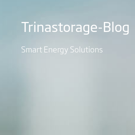
Trinastorage-Blog
Smart Energy Solutions