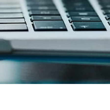
Year
Month