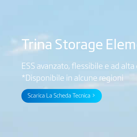
Trina Storage Elem
ESS avanzato, flessibile e ad alta
*Disponibile in alcune regioni
Scarica La Scheda Tecnica >