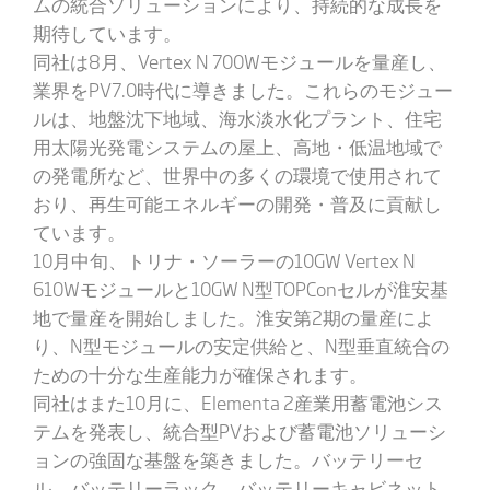
ムの統合ソリューションにより、持続的な成長を
期待しています。
同社は8月、Vertex N 700Wモジュールを量産し、
業界をPV7.0時代に導きました。これらのモジュー
ルは、地盤沈下地域、海水淡水化プラント、住宅
用太陽光発電システムの屋上、高地・低温地域で
の発電所など、世界中の多くの環境で使用されて
おり、再生可能エネルギーの開発・普及に貢献し
ています。
10月中旬、トリナ・ソーラーの10GW Vertex N
610Wモジュールと10GW N型TOPConセルが淮安基
地で量産を開始しました。淮安第2期の量産によ
り、N型モジュールの安定供給と、N型垂直統合の
ための十分な生産能力が確保されます。
同社はまた10月に、Elementa 2産業用蓄電池シス
テムを発表し、統合型PVおよび蓄電池ソリューシ
ョンの強固な基盤を築きました。バッテリーセ
ル、バッテリーラック、バッテリーキャビネット