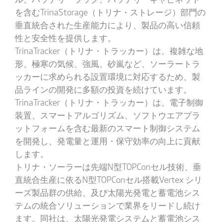
を含むTrinaStorage（トリナ・ストレージ）部門の
垂直統合された生産能力により、製品の高い信頼
性と安全性を提供します。
TrinaTracker（トリナ・トラッカー）は、複雑な地
形、極寒の気候、強風、砂嵐など、ソーラートラ
ッカーに求められる設置環境に対応するため、製
品ラインの開発に多額の投資を続けています。
TrinaTracker（トリナ・トラッカー）は、電子制御
装置、スマートアルゴリズム、ソフトウエアプラ
ットフォームを含む最新のスマート制御システム
を開発し、発電量と運用・保守効率の向上に貢献
します。
トリナ・ソーラーは先端N型TOPConセル技術、垂
直統合生産に依るN型TOPConセル搭載Vertex シリ
ーズ製品群の供給、及び太陽光発電と蓄電池シス
テムの統合ソリューションで業界をリードし続け
ます。同社は、太陽光発電システムと蓄電池シス