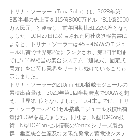
トリナ・ソーラー（Trina Solar）は、2023年第1－
3四半期の売上高を115億8000万ドル（811億2000
万人民元）と発表し、前年同期比31.22%増となり
ました。10月27日に公表された同社決算報告書に
よると、トリナ・ソーラーは45－46GWのモジュ
ール出荷で世界第2位にランクされ、第3四半期ま
でに5.6GW相当の架台システム（追尾式、固定式
両方）を出荷し業界をリードし続けていることも
示しました。
トリナ・ソーラーの210mm
セル搭載
モジュールの
累積出荷量は、2023年第3四半期時点で90GWを超
え、世界第1位となりました。10月末までに、トリ
ナ・ソーラーの210R
セル搭載
モジュール累積出荷
量は15GWを超えました。同社は、N型TOPCon技
術、N型TOPCon セル搭載のVertex シリーズ製品
群、垂直統合生産及び太陽光発電と蓄電池システ