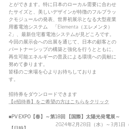
とができます。特に日本のローカル需要に合わせ
たサイズと、美しいデザインが特徴のフルブラッ
クモジュールの発表、世界初展示となる大型産業
用蓄電池システム 「Elementa（エレメンタ）
2」、最新住宅蓄電池システムが見どころです。
今回の展示会への出展を通じて、日本の顧客との
パートナーシップの構築と強化を行うとともに、
再生可能エネルギーの普及による環境への貢献に
努めて参ります。
皆様のご来場を心よりお待ちしておりま
す
招待券をダウンロードできます
【e招待券】をご希望の方はこちらをクリック
■
PV EXPO
【春】～第
18
回
【国際】太陽光発電展～
2024年2月28日（水）～3月1日
【日時】