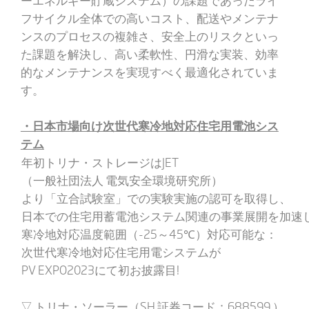
フサイクル全体での高いコスト、配送やメンテナ
ンスのプロセスの複雑さ、安全上のリスクといっ
た課題を解決し、高い柔軟性、円滑な実装、効率
的なメンテナンスを実現すべく最適化されていま
す。
・日本市場向け次世代寒冷地対応住宅用電池シス
テム
年初トリナ・ストレージはJET
（一般社団法人 電気安全環境研究所）
より「立合試験室」での実験実施の認可を取得し、
日本での住宅用蓄電池システム関連の事業展開を加速
寒冷地対応温度範囲（-25～45℃）対応可能な：
次世代寒冷地対応住宅用電システムが
PV EXPO2023にて初お披露目!
▽ トリナ・ソーラー（SH 証券コード：688599 ）