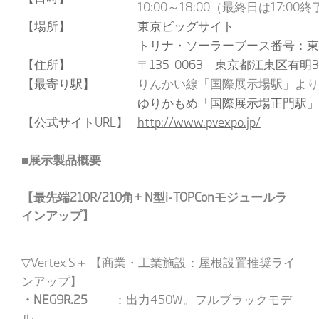
10:00～18:00（最終日は17:00
【場所】
東京ビッグサイト
トリナ・ソーラーブース番号：東１ホ
【住所】
〒135-0063 東京都江東区有明3-
【最寄り駅】
りんかい線「国際展示場駅」より
ゆりかもめ「国際展示場正門駅」
【公式サイトURL】
http://www.pvexpo.jp/
■展示製品概要
【最先端
210R/210
角
+
N
型
i-TOPCon
モジュールラ
インアップ】
▽Vertex S＋ 【商業・工業施設：屋根設置推奨ライ
ンアップ】
・
NEG9R.25
：出力450W。フルブラックモデ
ル