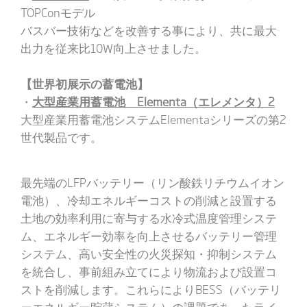
TOPConモデル
バスバー技術などを改善する事により、共に最大
出力を従来比10W向上させました。
【世界初展示の蓄電池】
・
大型産業用蓄電池
Elementa
（エレメンタ）
2
大型産業用蓄電池システムElementaシリーズの第2
世代製品です。
最先端のLFPバッテリー（リン酸鉄リチウムイオン
電池）、冷却エネルギーコストの削減と設置する
土地の効率利用に寄与する水冷式温度管理システ
ム、エネルギー効率を向上させるバッテリー管理
システム、高い安全性の火災探知・抑制システム
を統合し、事前組み立てにより物流および設置コ
ストを削減します。これらによりBESS（バッテリ
ーエネルギー貯蔵システム）の課題であったライ