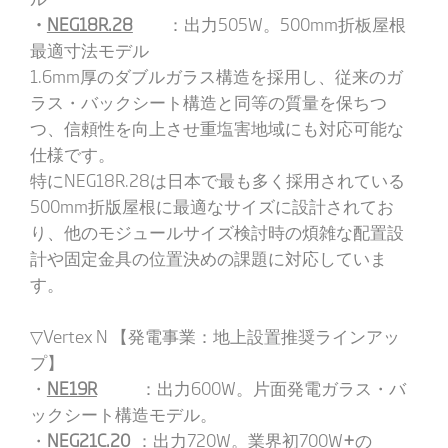
・
NEG18R.28
：出力505W。500mm折板屋根
最適寸法モデル
1.6mm厚のダブルガラス構造を採用し、従来のガ
ラス・バックシート構造と同等の質量を保ちつ
つ、信頼性を向上させ重塩害地域にも対応可能な
仕様です。
特にNEG18R.28は日本で最も多く採用されている
500mm折版屋根に最適なサイズに設計されてお
り、他のモジュールサイズ検討時の煩雑な配置設
計や固定金具の位置決めの課題に対応していま
す。
▽Vertex N 【発電事業：地上設置推奨ラインアッ
プ】
・
NE19R
：出力600W。片面発電ガラス・バ
ックシート構造モデル。
・
NEG21C.20
：出力720W。業界初700W
+
の