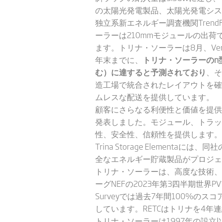
の太陽光発電製品、太陽光発電シス
独立系新エネルギー調査機関Trend
ーラーは210mmモジュールの出荷
ます。トリナ・ソーラーは8月、Ver
年末までに、
トリナ・ソーラーのn型
む）に達すると予測されており
、そ
造工場で統合されたレイアウトを確
ムレスな配送を提供しています。
顧客にさらなる利便性と価値を提供
発表しました。モジュール、トラッ
性、安全性、信頼性を提供します。
Trina Storage Eleme
全なエネルギー貯蔵製品がプロジェ
トリナ・ソーラーは、高度な技術、
ーグNEFの2023年第3四半期世界PV
Surveyでは過去7年間100%のスコアを
しています。RETCはトリナを4年連続でO
トリナ・ソーラーは1997年の設