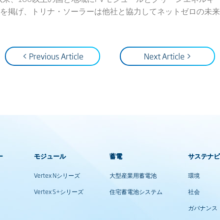
を掲げ、トリナ・ソーラーは他社と協力してネットゼロの未来
< Previous Article
Next Article >
ー
モジュール
蓄電
サステナ
Vertex Nシリーズ
大型産業用蓄電池
環境
Vertex S+シリーズ
住宅蓄電池システム
社会
ガバナンス