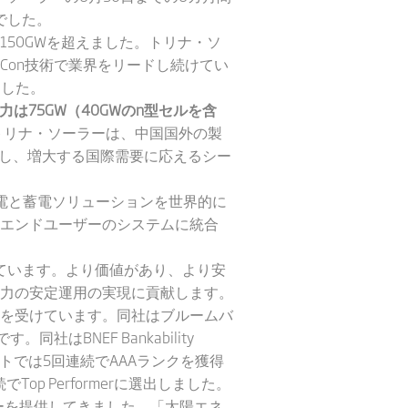
でした。
は150GWを超えました。トリナ・ソ
PCon技術で業界をリードし続けてい
ました。
は75GW（40GWのn型セルを含
ます。トリナ・ソーラーは、中国国外の製
有し、増大する国際需要に応えるシー
電と蓄電ソリューションを世界的に
エンドユーザーのシステムに統合
用されています。より価値があり、より安
力の安定運用の実現に貢献します。
を受けています。同社はブルームバ
社はBNEF Bankability
tyレポートでは5回連続でAAAランクを獲得
でTop Performerに選出しました。
ギーを提供してきました。「太陽エネ