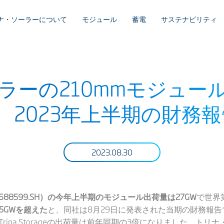
ナ・ソーラーについて
モジュール
蓄電
サステナビリティ
ラーの210mmモジュー
破、2023年上半期の財務
2023.08.30
）（688599.SH）の今年上半期のモジュール出荷量は27GW
で世界
5GWを超えた
と、同社は8月29日に発表された当期の財務報
Trina Storageの出荷量は前年同期の3倍になりました。トリ