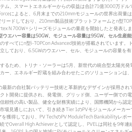
テム、スマートエネルギーからの収益は合計71億3000万ドル
Forceによると、6月末までの210mmモジュールの世界出荷量
でリードしており、210mm製品技術プラットフォームとn型TO
tex N 700W+シリーズモジュールの量産を開始したと発表し
ウエハー容量は50GW、モジュール容量は95GW、セル生産能力
のすべてにn型i-TOPCon Advanced技術が搭載されてい
立しており、6.5GWのウエハー、セル、モジュールの容量を
するため、トリナ・ソーラーは5月、新世代の統合型太陽光発
カー、エネルギー貯蔵を組み合わせたこのソリューションは、
ntaには、同社の最新の自社製バッテリー技術と革新的なデザインが採
クト開発に提供され、発電側、グリッド側、ユーザー側での電
信頼性の高い製品、健全な財務実績により、国際機関から認定
市場見通しにおいて、引き続きTier 1のPVモジュールメーカーです。同
獲得しており、PV TechのPV ModuleTech Bankabili
verall High Achieverとして認定し、PVELは同社を9年連続
立以来、160以上の国と地域にPVモジュールとクリーンエネル