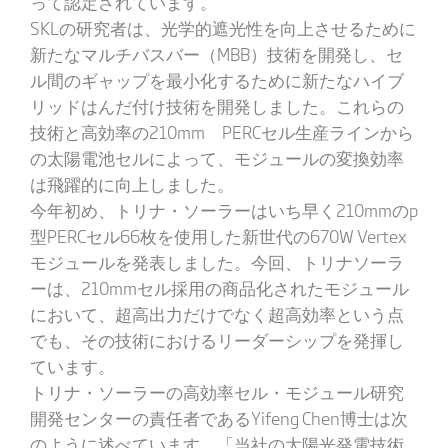
って認定されています。
SKLの研究者は、光学的遮光性を向上させるために
新たなマルチバスバー（MBB）技術を開発し、セ
ル間のギャップを最小化するために新たなハイブ
リッドはんだ付け技術を開発しました。これらの
技術と高効率の210mm PERCセル生産ラインから
の太陽電池セルによって、モジュールの変換効率
は飛躍的に向上しました。
今年初め、トリナ・ソーラーはいち早く210mmのp
型PERCセル66枚を使用した新世代の670W Vertex
モジュールを発表しました。今回、トリナソーラ
ーは、210mmセル採用の商品化されたモジュール
において、超高出力だけでなく超高効率という点
でも、その技術におけるリーダーシップを発揮し
ています。
トリナ・ソーラーの高効率セル・モジュール研究
開発センターの責任者であるYifeng Chen博士は次
のように述べています。「当社の太陽光発電技術