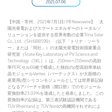
2021.07.06
【中国・常州、2021年7月1日/ PR Newswire】 太
陽光発電およびスマートエネルギーのトータルソ
リューションを提供する世界有数の企業Trina Solar
Co., Ltd.（SH:688599） （以下「トリナ・ソーラ
ー」または「同社」）の太陽光発電技術国家重点
研究室（State Key Laboratory of PV Science and
Technology（SKL））は、210mm×210mmの高効
率PERCセル66枚で構成した独自のp型高効率単結
晶モジュールVertex（バーテックス）が大面積の
産業用p型シリコンモジュールとしては世界新記録
となるアパーチャ面積（開口部）でのモジュール
変換効率23.03%を達成したと発表しました。この
変換効率の記録は、第三者試験認証機関である
TÜV Rheinland と TÜV Nordの両機関それぞれによ