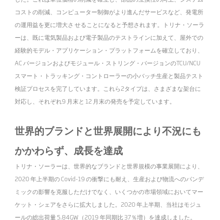
コストの削減、コンピューター制御がより進んだサービスなど、発電所
の運用益を更に増大さ せることになると予想されます。トリナ・ソーラ
ーは、既に電気製品および電子製品のテストラインに加えて、屋外での
経験的モデル・アプリケーション・プラットフォームを確立しており、
AC バージョンおよびモジュール・ストリング・バージョンのTCU/NCU
スマート・トラッキング・コントローラーの小バッチ生産と製品テスト
検証プロセスを完了しています。これら2タイプは、さまざまな架台に
対応し、それぞれ9 月末と 12 月末の発売を予定しています。
世界的ブランドと世界展開により不況にも
かかわらず、成長を達成
トリナ・ソーラーは、世界的なブランドと世界規模の事業展開により、
2020 年上半期の Covid-19 の衝撃にも耐え、生産および物流へのパンデ
ミックの影響を克服しただけでなく、いくつかの市場領域においてマー
ケット・シェアをさらに拡大しました。2020 年上半期、当社はモジュ
ールの総出荷量 5.84GW（2019 年同期比 37％増）を達成しました。