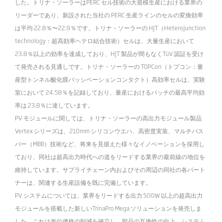
した。トリナ・ソーラーはPERC セル技術の大規模生産における業界の
リーダーであり、新設された当社の PERC 生産ラインのセルの変換効率
は平均 22.8％〜22.9％です。トリナ・ソーラーの HJT（Heterojunction
technology：超高効率ヘテロ結合技術）セルは、大量生産において
23.8％以上の効率を達成しており、HJT 製品が間もなくTüV 認証を受け
て発売される見通しです。トリナ・ソーラーの TOPCon（トプコン：量
産型トンネル酸化膜パッシベーションコンタクト）高効率セルは、実験
室において 24.58％を記録しており、量産におけるバッチの最高平均効
率は 23.8％に達しています。
PV モジュールに関しては、トリナ・ソーラーの高出力モジュール製品
Vertex シリーズは、210mm シリコンウエハ、高密度実装、マルチバス
バー（MBB）技術など、将来を見据えた様々なイノベーションを採用し
ており、同社は超高出力時代への道をリードする業界の最前線の地位を
維持しています。サプライチェーン内およびその周辺の同社の各パート
ナーは、関連する生産設備を既に完備しています。
PV システムについては、業界をリードする出力 500W 以上の超高出力
モジュールを搭載した新しいTrinaPro Mega ソリューションを発売しま
した。これは単位価格の削減を確立し、部品の互換性の向上、システム