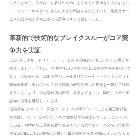
けることから、同社は「お客様のためにより多くの価値を生み出すと共
に、ステークホルダーにさらに大きな利益をもたらすべく、製品とサー
ビスの質を絶えず向上させる所存です」と話しました。
革新的で技術的なブレイクスルーがコア競
争力を実証
2020 年上半期、トリナ・ソーラーは研究開発に 8 億 6,000 万人民元を
投資しました。同社は、発明特許 310 件を含む 852 件の特許を蓄積して
おり、高効率セル、高出力モジュール及びスマート・トラッキング（太
陽光追尾式）架台のための高度技術の研究開発への投資を一貫して維持
することにより、最先端技術の開発に重点を置きつつ、同時に大量生産
設備の改善も継続しています。
太陽電池については、同社は、ドイツのISFH CalLab による第三者試験
を実施し、PERC セルで23.39％の変換効率を確認しました。この PERC
セルは、標準的な工業用装置で製造されたものであり、その時点で国際
的なISO/IEC 17025 規格に合格した最高効率の産業用PERC セルとなりま