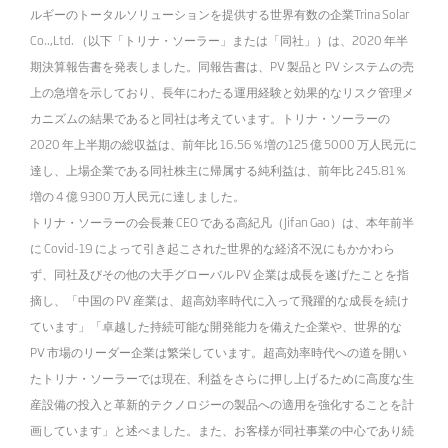
ルギーのトータルソリューションを提供する世界有数の企業Trina Solar
Co..,Ltd. （以下「トリナ・ソーラー」または「同社」）は、2020 年半
期決算報告書を発表しました。同報告書は、PV 製品と PV システムの売
上の急増を示しており、長年にわたる運用経験と効果的なリスク管理メ
カニズムの結果であると同社は考えています。トリナ・ソーラーの
2020 年上半期の総収益は、前年比 16.56％増の125 億 5000 万人民元に
達し、上場企業である同社株主に帰属する純利益は、前年比 245.81％
増の 4 億 9300 万人民元に達しました。
トリナ・ソーラーの会長兼 CEO である高紀凡（Jifan Gao）は、本年前半
に Covid-19 によって引き起こされた世界的な経済不況にもかかわら
ず、同社及びその他の大手グローバル PV 企業は成長を遂げたことを指
摘し、「中国の PV 産業は、超高効率時代に入って飛躍的な成長を続け
ています」「卓越した持続可能な開発能力を備えた企業や、世界的な
PV 市場のリーダー企業は繁栄しています。超高効率時代への道を開い
たトリナ・ソーラーでは現在、利益をさらに押し上げるために高度な生
産設備の投入と革新的テクノロジーの製品への適用を強化することを計
画しています」と述べました。また、お客様が同社事業の中心であり続