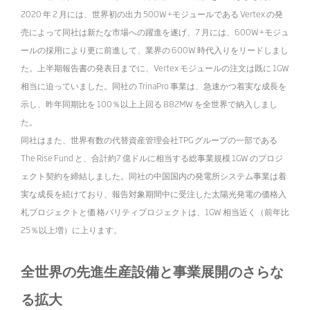
2020 年 2 月には、世界初の出力 500W+モジュールである Vertex の発
売によって同社は新たな市場への躍進を遂げ、7 月には、600W+モジュ
ールの採用により更に前進して、業界の 600W 時代入りをリードしまし
た。上半期報告書の発表日までに、Vertex モジュールの注文は既に 1GW
相当に迫っていました。同社の TrinaPro 事業は、急速かつ着実な成長を
示し、昨年同期比を 100％以上上回る 882MW を全世界で納入しまし
た。
同社はまた、世界有数の代替資産管理会社TPG グループの一部である
The Rise Fund と、合計約7 億ドルに相当する総事業規模 1GW のプロジ
ェクト契約を締結しました。同社の中国国内の発電所システム事業は着
実な成長を続けており、報告対象期間中に受注した太陽光発電の価格入
札プロジェクトと価 格パリティプロジェクトは、1GW 相当近く（前年比
25％以上増）に上ります。
全世界の先進生産設備と事業展開のさらな
る拡大