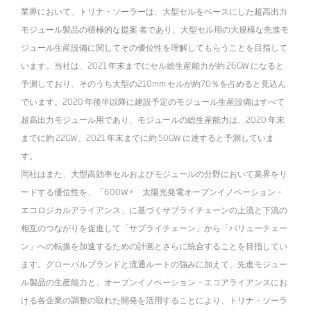
業界において、トリナ・ソーラーは、大型セルをベースにした超高出力
モジュール製品の積極的な提案 者であり、大型セル用の大規模な先進モ
ジュール生産設備に関してその優位性を理解してもらうことを目指して
います。当社は、2021 年末までにセル総生産能力が約 26GW になると
予測しており、そのうち大型の210mm セルが約70％を占めると見込ん
でいます。2020 年後半以降に建設予定のモジュール生産設備はすべて
超高出力モジュール用であり、モジュールの総生産能力は、2020 年末
までに約 22GW、2021 年末までに約 50GW に達すると予測していま
す。
同社はまた、大型高効率セルおよびモジュールの分野において業界をリ
ードする優位性を、「600W+ 太陽光発電オープンイノベーション・
エコロジカルアライアンス」に基づくサプライチェーンの上流と下流の
相互のつながりを促進して「サプライチェーン」から「バリューチェー
ン」への転換を加速するための計画とさらに統合することを目指してい
ます。グローバルブランドと流通ルートの強みに加えて、先進モジュ
ー
ル製品の生産能力と、オープンイノベーション・エコアライアンスにお
ける各企業の調整の取れた開発を活用することにより、トリナ・ソーラ