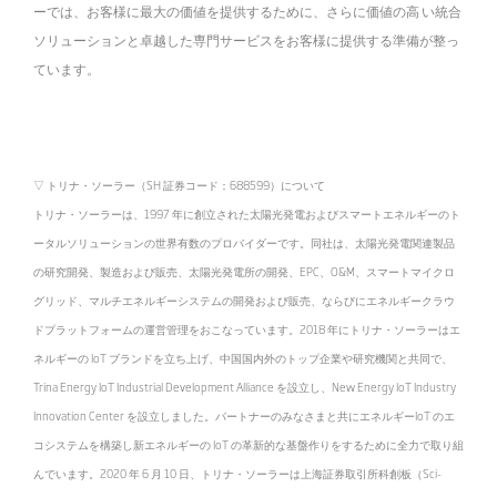
ーでは、お客様に最大の価値を提供するために、さらに価値の高 い統合
ソリューションと卓越した専門サービスをお客様に提供する準備が整っ
ています。
▽ トリナ・ソーラー（SH 証券コード：688599）について
トリナ・ソーラーは、1997 年に創立された太陽光発電およびスマートエネルギーのト
ータルソリューションの世界有数のプロバイダーです。同社は、太陽光発電関連製品
の研究開発、製造および販売、太陽光発電所の開発、EPC、O&M、スマートマイクロ
グリッド、マルチエネルギーシステムの開発および販売、ならびにエネルギークラウ
ドプラットフォームの運営管理をおこなっています。2018 年にトリナ・ソーラーはエ
ネルギーの IoT ブランドを立ち上げ、中国国内外のトップ企業や研究機関と共同で、
Trina Energy IoT Industrial Development Alliance を設立し、New Energy IoT Industry
Innovation Center を設立しました。パートナーのみなさまと共にエネルギーIoT のエ
コシステムを構築し新エネルギーの IoT の革新的な基盤作りをするために全力で取り組
んでいます。2020 年 6 月 10 日、トリナ・ソーラーは上海証券取引所科創板（Sci-