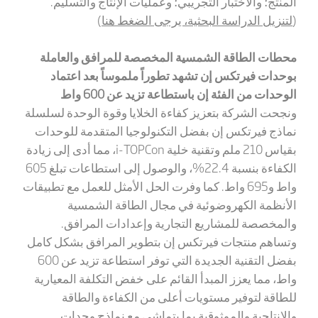
المنتج؛ والاختبار التجريبي؛ وعمليات الإنتاج والتسليم.
(
لتنزيل الدراسة البحثية، يرجى الضغط هنا
)
محطات الطاقة الشمسية المخصصة للمرافق والعاملة
بوحدات فيرتكس إن تشهد تطوراً ملموساً بعد اعتماد
الوحدات من الفئة إن باستطاعة تزيد عن 600 واط
ونجحت الشركة بتعزيز كفاءة الخلايا وقوة الوحدة لسلسلة
نماذج فيرتكس إن بفضل التكنولوجيا المتقدمة للوحدات
بقياس 210 ملم وتقنية خلية
i-TOPCon
، مما أدى إلى زيادة
الكفاءة بنسبة 22.4%، والوصول إلى استطاعات تبلغ 605
واط و695 واط. كما وفرت الحل الأمثل للعمل مع تطبيقات
الأنظمة الكهروضوئية في مجال الطاقة الشمسية
والمخصصة للمشاريع التجارية وإعدادات المرافق.
وتساهم منتجات فيرتكس إن بتطوير المرافق بشكل كامل
بفضل التقنية الجديدة التي توفر استطاعة تزيد عن 600
واط، مما يعزز المبدأ القائم على خفض التكلفة المعيارية
للطاقة لتوفير مستويات أعلى من الكفاءة والطاقة
والإنتاجية والموثوقية بما يتماشى مع نماذج وحدات