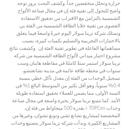
حرارة وتحلل منخفضين جداً. وكشف البحث بروز توجه
واضح للتحول إلى تقنية فئة إن في مجال صناعة الألواح
الشمسية بالتزامن مع الاقتراب من تحقيق الاستفادة
القصوى من تقنية خلايا الطاقة الشمسية من الفئة بي.
وتمتلك شركة ترينا سولار اليوم خبرةً واسعةً فيما بتعلق
بالاختبارات التجريبية والتسليم بكميات كبيرة، بسبب
مساهماتها الفاعلة في تطوير تقنية الفئة إن. وكشفت نتائج
مشروع اختبار ميداني لألواح الطاقة الشمسية من شركة
ترينا سولار استمر سنةً كاملةً في مقاطعة هاينان وست
سنوات في محطة طاقة عائمة في مدينة تشانغتشو،
تسجيل الوحدات من الفئة إن معدل تآكل خطي بنسبة
0.4% سنوياً، وهو أقل بكثير من المتوسط البالغ 1% في
السنة الأولى، مما يضمن للعملاء تحقيق استفادة طويلة
الأمد. كما تتمتع ترينا سولار بخبرة واسعة في مجال صناعة
وحدات
i-TOPCon
بقدرة 500 ميجاواط من فئة إن،
المخصصة لمشاريع تشانغ
تشي وتونغ
تشوان
، وغيرها من
المشاريع الكبيرة. وبدأت شركة ترينا سولار بتصنيع وحدات