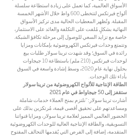
الأسواق العالمية
، كما تعمل على زيادة استطاعة سلسلة
ألواح فيرتكس لتتخطى 600 واط خلال الأشهر الخمسة
المقبلة. وتُظهر المعطيات الحالية مدى تركيز الأسواق
النهائية بشكلٍ مُلفت على التكلفة والعائد على الاستثمار،
خاصة مع تزايد السعي للوصول إلى مرحلة تكافؤ الشبكة.
وتتمتع وحدات فيرتكس الكهروضوئية بإمكانات ومزايا
رائدة في السوق؛ وقد شهدت ترينا سولار طلبات بيع
لوحدات فيرتكس (210 ملم) باستطاعة 10 جيجاوات
بحلول نهاية عام 2020، وسط إشادة واسعة في السوق
بأداء تلك الوحدات.
الطاقة الإنتاجية للألواح الكهروضوئية من ترينا سولار
ستقفز إلى 50 جيجاواط في عام 2021
أشارت
ترينا
سولار
: "نلتزم بمنح العملاء خدمات شاملة
ومساعدتهم على تحقيق أقصى قيمة، مُرتكزين بذلك على
الحضور العالمي المميز لعلامة ترينا سولار، ومزايا قنواتنا
التسويقية، والطاقة الإنتاجية العالية للوحدات الكهروضوئية
المتقدمة، إضافة إلى الفرص التي يُقدمها التحالف المفتوح