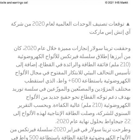
▲
توقعات تصنيف الوحدات العالمية لعام 2020 من شركة
آي إتش إس ماركت
وحققت ترينا سولار إنجازات مميزة خلال عام 2020، كان
من أبرزها إطلاق سلسلة فيرتكس للألواح الكهروضوئية
(210 ملم) فائقة الطاقة والرائدة في القطاع، إضافة إلى
تأسيس التحالف البيئي للابتكار المفتوح في مجال الألواح
الكهروضوئية باستطاعة 600+ واط، الذي استقطب
مختلف المزوّدين والمصنّعين والموزّعين في سلسة توريد
بهدف دعم توجّه القطاع نحو حقبةٍ جديد من الألواح
الكهروضوئية (210 ملم) عالية الكفاءة. وبحسب التقرير
السنوي للشركة، وصلت الطاقة الإنتاجية لهذه الألواح إلى
22 جيجاواط بحلول نهاية عام 2020.
وطرحت ترينا سولار في فبراير 2020
سلسلة فيرتكس من
الألواح الكهروضوئية فائقة الطاقة باستطاعة 500 واط في