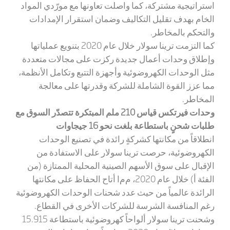
استراتيجية مشتركة، كما واصلت تعاونها مع مورّدي المواد
الخام بهدف تقليل التكاليف وضمان استقرار الإمدادات
والتحكم بالمخاطر.
كما التزمت ترينا سولار خلال عام 2020 بتنويع عملياتها
وإطلاق وحدات أعمال جديدة ركزت على مجالات متعددة
مثل الوحدات الكهروضوئية وأجهزة التتبع وتكامل الأنظمة،
مما عزز القوة الشاملة للشركة وقدرتها على معالجة
المخاطر.
وحدات فيرتكس قياس 210 ملم المبتكرة تتصدّر السوق مع
طلبات شحنٍ باستطاعة بلغت نحو 16 جيجاوات
انطلاقاً من مكانتها كشركةٍ رائدة في تصنيع الوحدات
الكهروضوئية، حرصت ترينا سولار على الاستفادة من
الإقبال على سوق الأسهم
الصينية
المحلية الممتازة (من
الفئة أ)
خلال عام 2020
، م
م
ا أتاح الحفاظ على مكانتها
الرائدة عالمياً من حيث عدد شحنات الوحدات الكهروضوئية
رغم المنافسة الشرسة للشركات الأخرى في القطاع.
وشحنت ترينا سولار ألواحاً كهروضوئية باستطاعة 15.915