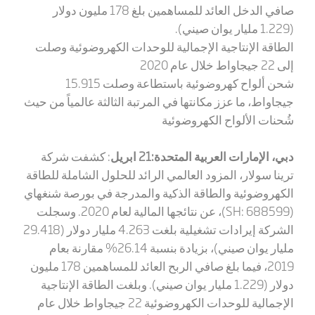
صافي الدخل العائد للمساهمين بلغ
178
مليون دولار
(1.229 مليار يوان صيني).
الطاقة الإنتاجية الإجمالية للوحدات الكهروضوئية وصلت
إلى 22 جيجاواط خلال عام 2020
شحن ألواح كهروضوئية باستطاعة
وصلت
15.915
جيجاواط، ما عزز مكانتها في المرتبة الثالثة عالمياً من حيث
شُحنات الألواح الكهروضوئية
دبي، الإمارات العربية المتحدة
:21 ابريل
:
كشفت شركة
ترينا سولار، المزود العالمي الرائد للحلول الشاملة للطاقة
الكهروضوئية والطاقة الذكية والمدرجة في بورصة شنغهاي
(
SH: 688599
)، عن نتائجها المالية لعام 2020. وسجلت
الشركة إيرادات تشغيلية بلغت 4.263 مليار دولار (29.418
مليار يوان صيني)، بزيادة بنسبة 26.14% مقارنة بعام
2019، فيما بلغ صافي الربح العائد للمساهمين
178
مليون
دولار (1.229 مليار يوان صيني). وبلغت الطاقة الإنتاجية
الإجمالية للوحدات الكهروضوئية 22 جيجاواط خلال عام