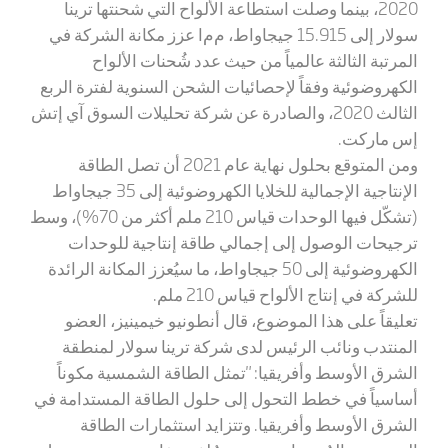
2020، بينما وصلت استطاعة الألواح التي شحنتها ترينا
سولار إلى 15.915 جيجاواط، م
م
ا عزز مكانة الشركة في
المرتبة الثالثة عالمياً من حيث عدد شُحنات الألواح
الكهروضوئية وفقاً لإحصائيات الشحن السنوية لفترة الربع
الثالث 2020، والصادرة عن شركة تحليلات السوق
آي إتش
إس ماركت
.
ومن المتوقع بحلول نهاية عام 2021 أن تصل الطاقة
الإنتاجية الإجمالية للخلايا الكهروضوئية إلى 35 جيجاواط
(
تشكّل فيها الوحدات قياس 210 ملم أكثر من 70%)، وسط
ترجيحات الوصول إلى إجمالي طاقة إنتاجية للوحدات
الكهروضوئية إلى 50 جيجاواط، ما سيُعزز المكانة الرائدة
للشركة في إنتاج الألواح قياس 210 ملم.
تعليقاً على هذا الموضوع، قال أنطونيو خيمينيز، العضو
المنتدب ونائب الرئيس لدى شركة ترينا سولار لمنطقة
الشرق الأوسط وأفريقيا: "
تمثل الطاقة الشمسية مكوناً
أساسياً في خطط التحول إلى حلول الطاقة المستدامة في
الشرق الأوسط وأفريقيا. وتتزايد استثمارات الطاقة