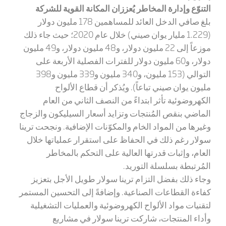
التنوّع وإدارة المخاطر يُعززان المكانة القوية للشركة
بلغ صافي الدخل العائد للمساهمين
178
مليون دولار
(1.229 مليار يوان صيني) خلال عام 2020؛ حيث جاء ذلك
موزعاً إلى
22
مليون دولار، و
48
مليون دولار،
و49
مليون
دولار، و60 مليون دولار للفترات الفصلية الأربعة على
التوالي (153 مليون، و340 مليون و339 مليون و398
مليون يوان صيني تباعاً). ويُذكر أن قطاع الألواح
الكهروضوئية تأثر ابتداءً من النصف الثاني من العام
الماضي بنقص المُنتجات وتزايد أسعار السيليكون والزجاج
وغيرها من المواد الخام والمكوّنات الإضافية. ونجحت ترينا
سولار رغم ذلك في الحفاظ على استقرار عملياتها خلال
العام، وإثبات قدرتها العالية على التحكم بالمخاطر
المُرتبطة بسلسلة التوريد.
وجاء ذلك بفضل التزام ترينا سولار طويل الأجل بتعزيز
كفاءة القطاعات الصناعية. وإضافةً إلى التحسين المستمر
لتقنيات مواد الألواح الكهروضوئية والعمليات التشغيلية
وأداء المنتجات، شاركت ترينا سولار في مشاريع