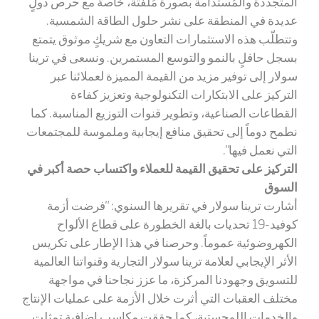
المتجددة والمُستدامة بصورة مُلفتة، خاصة مع حرص دولٍ
عديدة في المنطقة على نشر حلول الطاقة الشمسية.
وتتطلّب هذه الاستثمارات التعاون مع شريكٍ موثوق يتمتع
بسجل حافلٍ بالنمو والتوسع المستمرين. ونسعى في ترينا
سولار
إلى توفير مزيد من القيمة المميزة لعملائنا عبر
التركيز على الابتكارات التكنولوجية وتعزيز كفاءة
القطاعات الصناعية، وتطوير قنوات التوزيع المناسبة. كما
نطمح دوماً إلى تحقيق منافع إيجابية وملموسة للمجتمعات
التي نعمل فيها".
التركيز على تحقيق القيمة للعملاء واكتساب حصة أكبر في
السوق
أشارت ترينا سولار في تقريرها السنوي: "فرضت أزمة
كوفيد-19 تحديات بالغة الخطورة على قطاع الألواح
الكهروضوئية عموماً. وحرصنا في هذا الإطار على تكريس
الأثر الإيجابي لعلامة ترينا سولار التجارية وقنواتنا العالمية
للتسويق وجهودنا المركزة، ما عزز نجاحنا في مواجهة
مختلف العقبات التي أثرت خلال الأزمة على عمليات الإنتاج
والخدمات اللوجستية، كما حققت مكاسب إضافية تمثلت