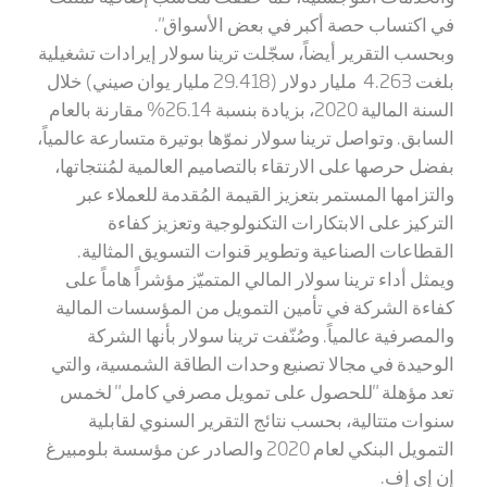
في اكتساب حصة أكبر في بعض الأسواق".
وبحسب التقرير أيضاً، سجّلت ترينا سولار إيرادات تشغيلية
بلغت 4.263 مليار دولار (29.418 مليار يوان صيني) خلال
السنة المالية 2020، بزيادة بنسبة 26.14% مقارنة بالعام
السابق. وتواصل ترينا سولار نموّها بوتيرة متسارعة عالمياً،
بفضل حرصها على الارتقاء بالتصاميم العالمية لمُنتجاتها،
والتزامها المستمر بتعزيز القيمة المُقدمة للعملاء عبر
التركيز على الابتكارات التكنولوجية وتعزيز كفاءة
القطاعات الصناعية وتطوير قنوات التسويق المثالية.
ويمثل أداء ترينا سولار المالي المتميّز مؤشراً هاماً على
كفاءة الشركة في تأمين التمويل من المؤسسات المالية
والمصرفية عالمياً. وصُنّفت ترينا سولار بأنها الشركة
الوحيدة في مجالا تصنيع وحدات الطاقة الشمسية، والتي
تعد مؤهلة "للحصول على تمويل مصرفي كامل" لخمس
سنوات متتالية، بحسب نتائج التقرير السنوي لقابلية
التمويل البنكي لعام 2020 والصادر عن مؤسسة بلومبيرغ
إن إي إف.