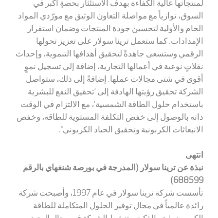
لمنتجاتها عالية الكفاءة بهدف الاستئثار بحصةٍ أكبر في
السوق، توازياً مع مواصلة التعاون الوثيق مع مورّدي المواد
الخام والأولية لتحسين جودة المنتجات وضمان استقرار
الإمدادات. كما ستعمل ترينا سولار على تعزيز تحولها
الرقمي وستسعى جاهدةً لتحقيق أهدافها التنموية، وإحداث
نقلاتٍ نوعية في أعمالها التجارية، إضافة إلى تسجيل نموٍ
أقوى في شتى مجالات عملها. إضافةً إلى ذلك، ستواصل
الشركة تحقيق رؤيتها الهادفة إلى ’تحقيق النفع للبشرية
باستخدام حلول الطاقة الشمسية‘، مع الالتزام في الوقت
ذاته بالوصول إلى خفض التكلفة المستوية للطاقة، وخفض
الانبعاثات الكربونية وتحقيق الحياد الكربوني".
انتهى
نبذة عن ترينا سولار (المدرجة في بورصة شنغهاي بالرقم
688599)
تأسست شركة ترينا سولار في عام 1997، وأصبحت شركة
رائدة عالمياً في مجال توفير الحلول المتكاملة للطاقة
الكهروضوئية والذكية. وتنشط الشركة في مجال البحث