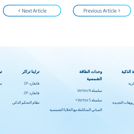
Next Article >
< Previous Article
 الذكية
وحدات الطاقة
تراينا تراكر
تر
الشمسية
زية
فانغارد-1P
سل
سلسلة Vertex N
فانغارد-2P
سلسلة Vertex S+
يوهات الجديدة
نظام التحكم الذكي
المباني المتكاملة مع الخلايا الشمسية