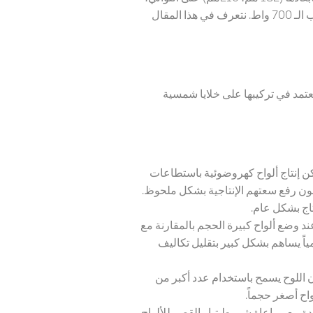
وبدأت الشركات على مدار العامين الماضيين بطرح العديد من المنتجات باستطاعات توفق الـ 500 واط وتكاد تقارب الـ 700 واط. نتعرف في هذا المقال
يتجاوز طولها المترين وتقدم استطاعة تفوق الـ 550 واط، وتعتمد في تركيبها على خلايا شمسية
كن
إنتاج ألواح كهروضوئية باستطاعات
ألواح السابقة (400 واط) وبالتالي استطاع المصنعون رفع سعتهم الإنتاجية بشكل ملحوظ.
تاج بشكل عام.
د وضع ألواح كبيرة الحجم بالمقارنة مع
سعار الشحن عالمياً يساهم بشكل كبير بتقليل تكاليف
اللوح يسمح باستخدام عدد أكبر من
اح أصغر حجماً.
حدة مع مراعاة شروط تيار القصر للألواح.