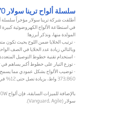
سلسلة ألواح ترينا سولار 670 واط
أطلقت شركة ترينا سولار مؤخراً سلسلة ألو
في استطاعة الألواح الكهروضوئية كبيرة ال
المولدة منها، ونذكر أبرزها:
- ترتيب الخلايا ضمن اللوح بحيث تكون مت
وبالتالي زيادة عدد الخلايا في الصف الواحد
- استخدام تقنية خطوط التوصيل المتعددة م
- توزع التيار على خطوط أكبر يساهم في تقل
373,860 واط، بزيادة تصل حتى 12% في الاستطاعة ضمن الحاوية بالمقارنة مع حاوية تحمل ألواحاً باستطاعة 540 واط.
بالإضافة للميزات السابقة، فإن ألواح
70W
سولار (
Vanguard, Agile
).