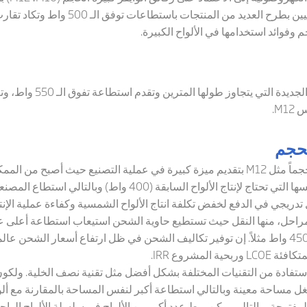
 وفوائد استخدامها في الألواح الكبيرة.
الألواح الجديدة التي 
اس
M12
.
لحجم
جماً مثل
M12
بتقديم ميزة كبيرة في عملية التصنيع حيث أصبح من المم
عالية (+600 واط) خلال المدة الزمنية نفسها التي تحتاج لإنتاج ال
دريجي في الدفع لخفض تكلفة انتاج الألواح الشمسية وكفاءة عملية الإن
ة مراحل، منها النقل حيث تستطيع حاوية الشحن استيعاب استطاعة أعلى عن
وضع ألواح تقليدية باستطاعة لا تتجاوز الـ 450 واط مثلاً. إن توفير تكاليف الشحن في ظل ارتفاع أ
متكافئة
LCOE
وربحية المشروع
IRR
.
الاستفادة من التقنيات المختلفة بشكل أفضل مثل تقنية نصف الخلية
.
ولكون 
تشغل مساحة معينة وبالتالي استطاعة أكبر لنفس المساحة بالمقارنة مع ألو
 المفتوحة وبالتالي يمكن ربط عدد أكبر من الألواح في سلسلة الألواح الوا