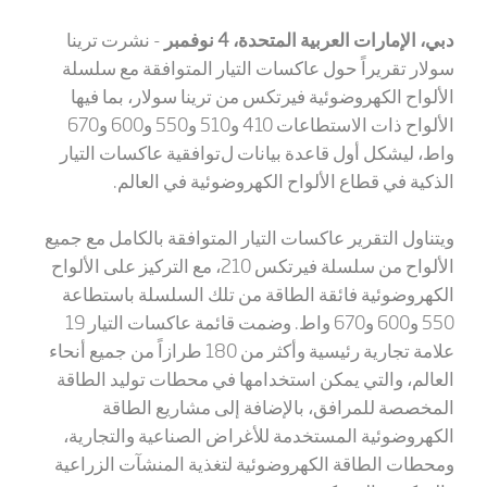
دبي، الإمارات العربية المتحدة،
4
نوفمبر
- نشرت ترينا
سولار تقريراً حول عاكسات التيار
المتوافقة
مع سلسلة
الألواح الكهروضوئية فيرتكس من ترينا سولار
، بما فيها
الألواح ذات الاستطاعات 410 و510 و550 و600 و670
واط، ليشكل أول قاعدة بيانات ل
توافقية
عاكسات التيار
الذكية في قطاع
الألواح
الكهروضوئية في العالم.
ويتناول التقرير عاكسات التيار
المتوافقة
بالكامل
مع
جميع
الألواح من سلسلة فيرتكس 210
،
مع التركيز على الألواح
الكهروضوئية فائقة الطاقة من تلك السلسلة باستطاعة
550 و600 و670 واط. وضمت قائمة عاكسات التيار 19
علامة تجارية رئيسية وأكثر من 180 طرازاً من جميع أنحاء
العالم، والتي يمكن استخدامها في محطات توليد الطاقة
المخصصة للمرافق، بالإضافة إلى مشاريع الطاقة
الكهروضوئية المستخدمة للأغراض الصناعية والتجارية،
ومحطات الطاقة الكهروضوئية لتغذية المنشآت الزراعية