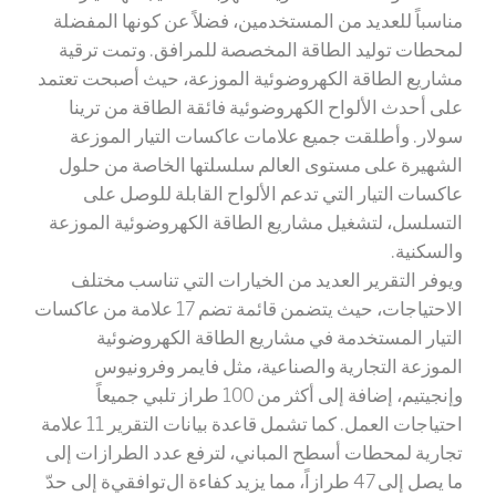
مناسباً للعديد من المستخدمين، فضلاً عن كونها المفضلة
لمحطات توليد الطاقة المخصصة للمرافق. وتمت ترقية
مشاريع الطاقة الكهروضوئية الموزعة، حيث أصبحت تعتمد
على أحدث الألواح الكهروضوئية فائقة الطاقة من ترينا
سولار. وأطلقت جميع علامات عاكسات التيار الموزعة
الشهيرة على مستوى العالم سلسلتها الخاصة من حلول
عاكسات التيار التي تدعم الألواح
القابلة للوصل
على
التسلسل، لتشغيل مشاريع الطاقة الكهروضوئية الموزعة
والسكنية.
ويوفر التقرير العديد من الخيارات التي تناسب مختلف
الاحتياجات، حيث يتضمن قائمة تضم 17 علامة من عاكسات
التيار المستخدمة في مشاريع الطاقة الكهروضوئية
الموزعة التجارية والصناعية، مثل فايمر وفرونيوس
وإنجيتيم، إضافة إلى أكثر من 100 طراز تلبي جميعاً
احتياجات العمل. كما تشمل قاعدة بيانات التقرير 11 علامة
تجارية لمحطات أسطح المباني، لترفع عدد الطرازات إلى
ما يصل إلى 47 طرازاً، مما يزيد كفاءة ال
توافقي
ة إلى حدّ