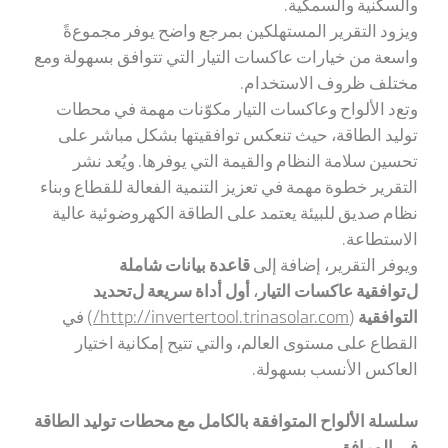
والسكنية والسمكية.
ويزود التقرير المستهلكين بمرجع واضح يوفر
مجموع
ةً
واسعة من خيارات
عاكسات
التيار
التي تتوافق
بسهولة و
مع
مختلف ظروف الاستخدام
.
وتع
د
الألواح وعاكسات التيار مكوّنات مهمة في محطات
توليد الطاقة، حيث تنعكس
توافقيتها
بشكل مباشر على
تحسين سلامة النظام والقيمة التي يوفرها. ويُعد نشر
التقرير خطوة مهمة في تعزيز التنمية الفعالة للقطاع وبناء
نظام صديق للبيئة يعتمد على الطاقة الكهروضوئية عالية
الاستطاعة.
ويوفر التقرير، إضافة إلى
قاعدة
بيانات
شاملة
ل
توافقية
عاكسات التيار
،
أول أداة سريعة ل
تحديد
التوافقية
(
http://invertertool.trinasolar.com
/
) في
القطاع على مستوى العالم، والتي تتيح إمكانية اختيار
العاكس الأنسب بسهولة.
سلسلة الألواح المتوافقة بالكامل مع محطات توليد الطاقة
في المرافق