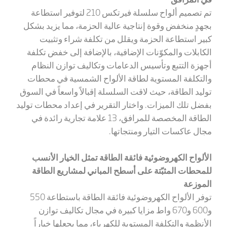
تم تصميم ألواح سلسلة فيرتكس 210 لتوفير استطاعة
بجهدٍ منخفض وقوة إنتاجية عالية الحزمة، مما يزيد بشكل
كبير استطاعة الحزمة ويقلل من تكلفة شراء وتثبيت
الكابلات والمكوّنات الإضافية، بالإضافة إلى خفض تكلفة
أجهزة التتبع وتأسيس الدعامات وتكاليف توازن النظام
والتكلفة المستوية لطاقة الألواح الشمسية في محطات
توليد الطاقة، حيث لاقت السلسلة إقبالاً واسعاً في السوق
بفضل تلك الميزات. واختار التقرير في إعداد محطات توليد
الطاقة المخصصة للمرافق، 13 علامة تجارية رائدة في
مجال عاكسات التيار ومنتجاتها.
الألواح الكهروضوئية فائقة الطاقة تمثل الخيار الأنسب
للمحطات المثبّتة على أسطح المباني
لمشاريع الطاقة
الموزعة
توفر الألواح الكهروضوئية فائقة الطاقة باستطاعة 550
و600 و670 واط مزايا كبيرة في مجال تكاليف توازن
الأنظمة والتكلفة المستوية للكهرباء، مما يجعلها خياراً