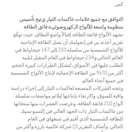
كبير.
التوافق مع
جميع علامات عاكسات التيار
ي
تيح
تأسيس
منظومة واسعة
للألواح ال
كهروضوئي
ة
فائق الطاقة
تشهد الألواح فائقة الطاقة إقبالاً واسع النطاق، حيث توقّع
تقرير أعدته بي في إنفولينك أن تصل الطاقة الإنتاجية
للألواح الشمسية من سلسلة 210 إلى 147 جيجاوا
ط
في
العالم الحالي و234 جيجاوا
ط
في العام المقبل لتلبية
الطلب عليها في الأسواق، لتشكل الطرازات كبيرة الحجم
أكثر من 70% من الطاقة الإجمالية لإنتاج الألواح الشمسية
في جميع أنحاء العالم.
وتتجه الشركات المصنعة لعاكسات التيار إلى إجراء دراسة
وافية للسوق، والارتقاء بإنتاجها ليلائم مواصفات سلسلة
ألواح 210 فائقة الطاقة. وعرضت العشرات منها منتجاتها
من عاكسات التيار ذات الجهد
العالي في
إكسبو سنيك
للطاقة الشمسية الذي أقيم في شنغهاي
في العام
الحالي.
وأضاف التقرير 19 شركة عالمية بارزة وأكثر من