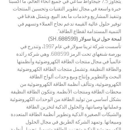
يتجاوز 7.5 جيجاواط ساعي في جميع أنحاء العالم، ما أكسبنا
خبرة واسعة في مجال تطوير التقنيات وتحسين المنتجات
وتنفيذ المشاريع وخدمات ما بعد البيع. ويتمثل هدفنا في
توفير حلول عالية القيمة تدعم نجاح العملاء وتسهم في
التنمية المستدامة لقطاع الطاقة".
لمحة حول ترينا سولار (688599.
SH
)
تأسست شركة ترينا سولار في عام 1997، وتندرج في
بورصة شنغهاي تحت الرمز 688599. وهي شركة رائدة
عالمياً في مجال منتجات الطاقة الكهروضوئية وأنظمتها
والطاقة النظيفة. وتشمل منتجات الطاقة الكهروضوئية
البحث والتطوير وإنتاج وبيع وحدات ألواح الطاقة
الكهروضوئية، وتتألف أنظمة الطاقة الكهروضوئية من
محطات الطاقة ومنتجات الأنظمة. وتتكون الطاقة النظيفة
بشكل أساسي من توليد الطاقة من الوحدات الكهروضوئية
وعملياتها وصيانتها، والحلول الذكية لتخزين الطاقة
والشبكات الصغيرة الذكية وتطوير أنظمة الطاقة المتعددة
ومبيعاتها. وتمهد الشركة الطريق في مجال الحلول
الكهروضوئية الذكية وتخزين الطاقة وتسهيل تحويل أنظمة