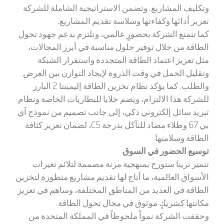
وتكليف المشاريع. وتضمن الاستراتيجية الشاملة للشركة
تعزيز أدائها وكفاءتها وسلاسة تقديم المشاريع.
كما تتمتع الشركة بحضورٍ عالمي، وتلتزم بدعم جهود تحول
الطاقة من خلال توفير حلول مناسبة في أبرز المجالات،
مثل تعزيز اعتماد الطاقة المتجددة واستقرار الشبكة
وتقليل الحمل في وقت الذروة لإيجاد التوازن بين العرض
والطلب. كما يؤكد نظام تخزين الطاقة إليمينتا 2 البارز
للشركة هذا الالتزام، ويضم خلايا للبطاريات الخاصة ونظام
تبريد سائل إلكتروني ذكي، إلى جانب تصميم من نموذج آي
بي 67 وطلاء مضاد للتآكل بدرجة
C5
، لضمان تعزيز كثافة
الطاقة وسلامتها.
توسيع الحضور في السوق
تتميز ترينا ستورج بمنهجية مرنة مصممة لتلائم تغيرات
الأسواق العالمية، ما أتاح لها تقديم مشاريع متطورة لتخزين
الطاقة في العديد من المناطق المختلفة، وساهم في تعزيز
مكانتها كشريكٍ موثوق في مجال تحول الطاقة.
وحققت الشركة نمواً ملحوظاً في المملكة المتحدة من