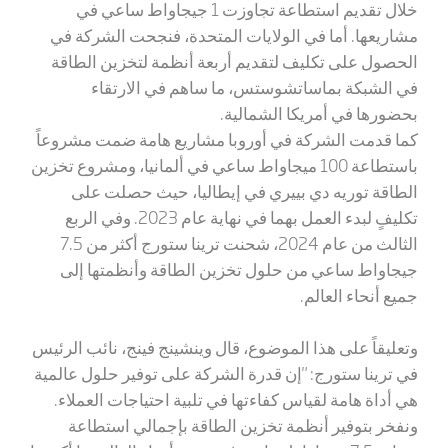
خلال تقديم استطاعة تجاوزت 1 جيجاواط ساعي في
مشاريعها. أما في الولايات المتحدة، فنجحت الشركة في
الحصول على تكليف لتقديم أربعة أنظمة لتخزين الطاقة
في الشبكة بماساتشوستس، ما ساهم في الارتقاء
بحضورها في أمريكا الشمالية.
كما قدمت الشركة في أوروبا مشاريع هامة ضمت مشروعاً
باستطاعة 100 ميجاواط ساعي في ألمانيا، ومشروع تخزين
الطاقة توريه دي بييري في إيطاليا، حيث حصلت على
تكليفٍ لبدء العمل بهما في نهاية عام 2023. وفي الربع
الثالث من عام 2024، شحنت ترينا ستورج أكثر من 7.5
جيجاواط ساعي من حلول تخزين الطاقة وأنظمتها إلى
جميع أنحاء العالم.
وتعليقاً على هذا الموضوع، قال وينشينج فينج، نائب الرئيس
في ترينا ستورج: "إن قدرة الشركة على توفير حلول عالمية
هي أداة هامة لقياس كفاءتها في تلبية احتياجات العملاء.
ونفخر بتوفير أنظمة تخزين الطاقة بإجمالي استطاعة