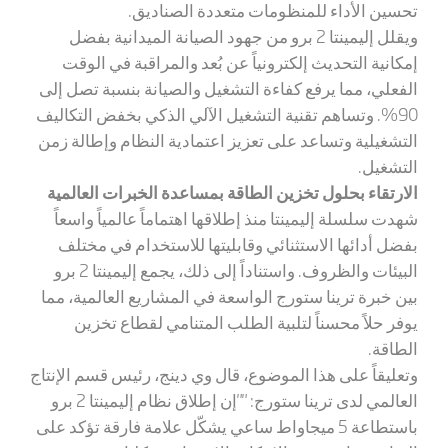
تحسين الأداء للمنظومات متعددة الصناديق.
ويقلل إليمينتا 2 برو من جهود الصيانة الميدانية بفضل
إمكانية التحديث إلكترونياً عن بُعد والمراقبة في الوقت
الفعلي، مما يرفع كفاءة التشغيل والصيانة بنسبة تصل إلى
90%. وتساهم تقنية التشغيل الآلي الذكي بخفض التكاليف
التشغيلية وتساعد على تعزيز اعتمادية النظام وإطالة زمن
التشغيل.
الارتقاء بحلول تخزين الطاقة بمساعدة الخبرات العالمية
شهدت سلسلة إليمينتا منذ إطلاقها اهتماماً عالمياً واسعاً
بفضل أدائها الاستثنائي وقابليتها للاستخدام في مختلف
البيئات والظروف. واستناداً إلى ذلك، يجمع إليمينتا 2 برو
بين خبرة ترينا ستورج الواسعة في المشاريع العالمية، مما
يوفر حلاً محسناً لتلبية الطلب المتنامي لقطاع تخزين
الطاقة.
وتعليقاً على هذا الموضوع، قال وي دينج، رئيس قسم الإنتاج
العالمي لدى ترينا ستورج: ""إن إطلاق نظام إليمينتا 2 برو
باستطاعة 5 ميجاواط ساعي يشكّل علامة فارقة تؤكد على