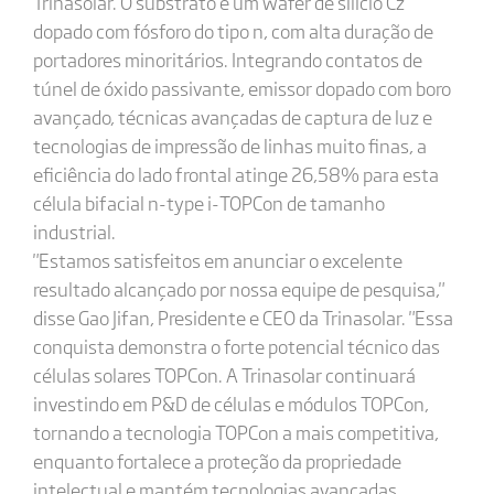
Trinasolar. O substrato é um wafer de silício Cz
dopado com fósforo do tipo n, com alta duração de
portadores minoritários. Integrando contatos de
túnel de óxido passivante, emissor dopado com boro
avançado, técnicas avançadas de captura de luz e
tecnologias de impressão de linhas muito finas, a
eficiência do lado frontal atinge 26,58% para esta
célula bifacial n-type i-TOPCon de tamanho
industrial.
"Estamos satisfeitos em anunciar o excelente
resultado alcançado por nossa equipe de pesquisa,"
disse Gao Jifan, Presidente e CEO da Trinasolar. "Essa
conquista demonstra o forte potencial técnico das
células solares TOPCon. A Trinasolar continuará
investindo em P&D de células e módulos TOPCon,
tornando a tecnologia TOPCon a mais competitiva,
enquanto fortalece a proteção da propriedade
intelectual e mantém tecnologias avançadas