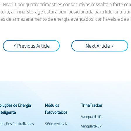
F Nível 1 por quatro trimestres consecutivos ressalta a forte c
turo, a Trina Storage estará bem posicionada para liderar a tra
s de armazenamento de energia avançados, confiáveis ​​e de al
< Previous Article
Next Article >
oluções de Energia
Módulos
TrinaTracker
nteligente
Fotovoltaicos
Vanguard-1P
oluções Centralizadas
Série Vertex N
Vanguard-2P