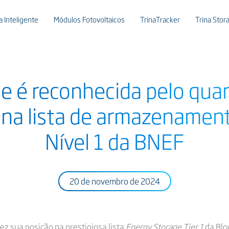
 Inteligente
Módulos Fotovoltaicos
TrinaTracker
Trina Stor
ge é reconhecida pelo quar
 na lista de armazenament
Nível 1 da BNEF
20 de novembro de 2024
ez sua posição na prestigiosa lista
Energy Storage Tier 1
da Blo