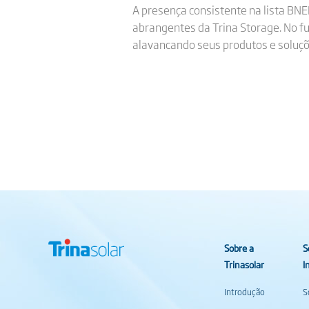
A presença consistente na lista BNE
abrangentes da Trina Storage. No fu
alavancando seus produtos e soluçõe
Sobre a
S
Trinasolar
I
Introdução
S