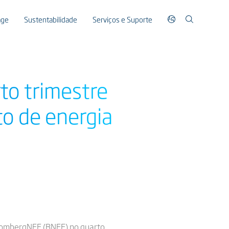
age
Sustentabilidade
Serviços e Suporte
to trimestre
o de energia
ombergNEF (BNEF) no quarto