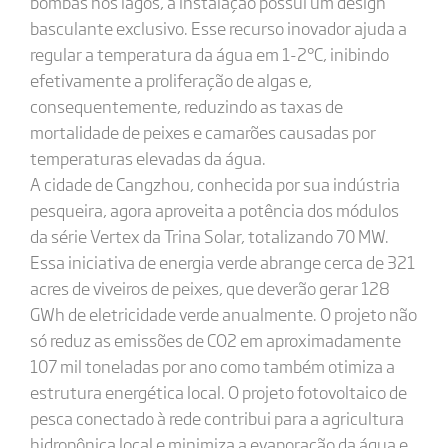
bombas nos lagos, a instalação possui um design
basculante exclusivo. Esse recurso inovador ajuda a
regular a temperatura da água em 1-2°C, inibindo
efetivamente a proliferação de algas e,
consequentemente, reduzindo as taxas de
mortalidade de peixes e camarões causadas por
temperaturas elevadas da água.
A cidade de Cangzhou, conhecida por sua indústria
pesqueira, agora aproveita a potência dos módulos
da série Vertex da Trina Solar, totalizando 70 MW.
Essa iniciativa de energia verde abrange cerca de 321
acres de viveiros de peixes, que deverão gerar 128
GWh de eletricidade verde anualmente. O projeto não
só reduz as emissões de CO2 em aproximadamente
107 mil toneladas por ano como também otimiza a
estrutura energética local. O projeto fotovoltaico de
pesca conectado à rede contribui para a agricultura
hidropônica local e minimiza a evaporação da água e