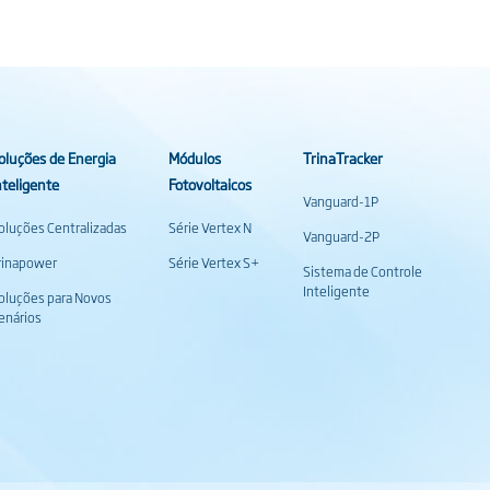
oluções de Energia
Módulos
TrinaTracker
nteligente
Fotovoltaicos
Vanguard-1P
oluções Centralizadas
Série Vertex N
Vanguard-2P
rinapower
Série Vertex S+
Sistema de Controle
Inteligente
oluções para Novos
enários