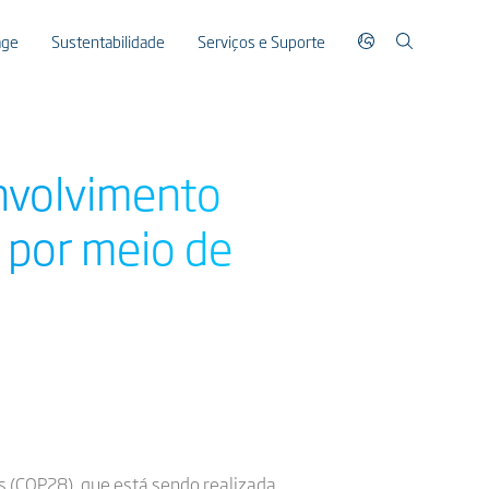
age
Sustentabilidade
Serviços e Suporte
nvolvimento
 por meio de
 (COP28), que está sendo realizada