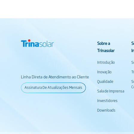
Sobre a
S
Trinasolar
I
Introdução
S
Inovação
T
Linha Direta de Atendimento ao Cliente
Qualidade
S
C
Assinatura De Atualizações Mensais
Sala de Imprensa
Investidores
Downloads