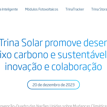
 Inteligente
Módulos Fotovoltaicos
TrinaTracker
Trina Stor
Trina Solar promove dese
aixo carbono e sustentável
inovação e colaboração
20 de dezembro de 2023
Convenção-Quadro das Nações Unidas sobre Mudanças Climáticas