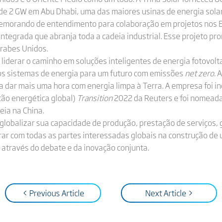
r de 2 GW em Abu Dhabi, uma das maiores usinas de energia sola
 memorando de entendimento para colaboração em projetos nos 
integrada que abranja toda a cadeia industrial. Esse projeto pr
Árabes Unidos.
 liderar o caminho em soluções inteligentes de energia fotovol
vos sistemas de energia para um futuro com emissões
net zero
. 
dar mais uma hora com energia limpa à Terra. A empresa foi in
ção energética global)
Transition
2022 da Reuters e foi nomeada
ia na China.
 globalizar sua capacidade de produção, prestação de serviços,
rar com todas as partes interessadas globais na construção de
 através do debate e da inovação conjunta.
< Previous Article
Next Article >