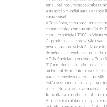
em Dubai, nos Emirados Árabes Unido
a transição mundial para a energia
sustentável.
A Trina Solar, como produtora de en
comprometida com sua missão de “En
com a tecnologia i-TOPCon Advanced t
Os produtos da empresa são usados e
pesca, áreas de subsidência de mine
de módulos fotovoltaicos em todo o
A TÜV Rheinland concedeu à Trina So
210 mm, demonstrando sua capacidad
ambiental de produtos e na certific
para desenvolver materiais de silíci
está construindo um novo parque ind
rede elétrica, carga e armazenament
fotovoltaica a receber o status de c
A Trina Solar colabora com parceiros
estreitos com os Emirados Árabes U