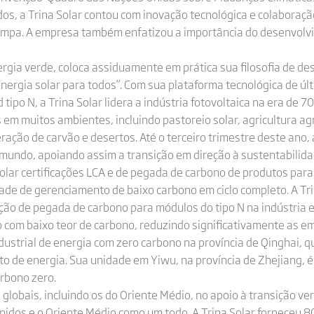
s, a Trina Solar contou com inovação tecnológica e colaboraçã
 limpa. A empresa também enfatizou a importância do desenvolv
ergia verde, coloca assiduamente em prática sua filosofia de d
ergia solar para todos”. Com sua plataforma tecnológica de ú
ipo N, a Trina Solar lidera a indústria fotovoltaica na era de 
m muitos ambientes, incluindo pastoreio solar, agricultura agri
ração de carvão e desertos. Até o terceiro trimestre deste ano,
 mundo, apoiando assim a transição em direção à sustentabilida
lar certificações LCA e de pegada de carbono de produtos para
e de gerenciamento de baixo carbono em ciclo completo. A Trina
ação de pegada de carbono para módulos do tipo N na indústria e
o com baixo teor de carbono, reduzindo significativamente as em
ustrial de energia com zero carbono na província de Qinghai, q
o de energia. Sua unidade em Yiwu, na província de Zhejiang, é 
arbono zero.
 globais, incluindo os do Oriente Médio, no apoio à transição ve
nidos e o Oriente Médio como um todo. A Trina Solar forneceu 