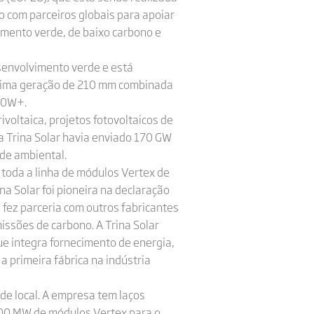
o com parceiros globais para apoiar
imento verde, de baixo carbono e
esenvolvimento verde e está
ltima geração de 210 mm combinada
700W+.
voltaica, projetos fotovoltaicos de
 a Trina Solar havia enviado 170 GW
de ambiental.
 toda a linha de módulos Vertex de
 Solar foi pioneira na declaração
 fez parceria com outros fabricantes
issões de carbono. A Trina Solar
ue integra fornecimento de energia,
a primeira fábrica na indústria
rde local. A empresa tem laços
800 MW de módulos Vertex para o