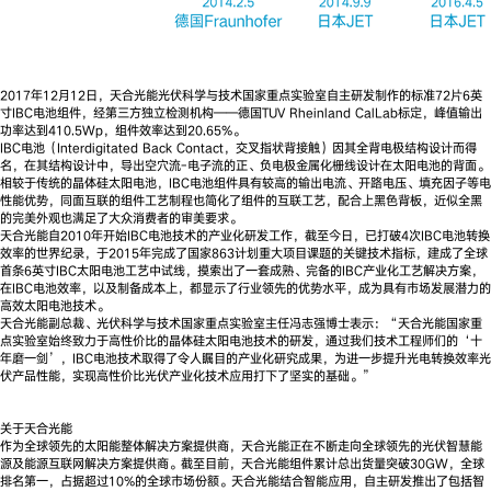
2017年12月12日，天合光能光伏科学与技术国家重点实验室自主研发制作的标准72片6英
寸IBC电池组件，经第三方独立检测机构——德国TUV Rheinland CalLab标定，峰值输出
功率达到410.5Wp，组件效率达到20.65%。
IBC电池（Interdigitated Back Contact，交叉指状背接触）因其全背电极结构设计而得
名，在其结构设计中，导出空穴流-电子流的正、负电极金属化栅线设计在太阳电池的背面。
相较于传统的晶体硅太阳电池，IBC电池组件具有较高的输出电流、开路电压、填充因子等电
性能优势，同面互联的组件工艺制程也简化了组件的互联工艺，配合上黑色背板，近似全黑
的完美外观也满足了大众消费者的审美要求。
天合光能自2010年开始IBC电池技术的产业化研发工作，截至今日，已打破4次IBC电池转换
效率的世界纪录，于2015年完成了国家863计划重大项目课题的关键技术指标，建成了全球
首条6英寸IBC太阳电池工艺中试线，摸索出了一套成熟、完备的IBC产业化工艺解决方案，
在IBC电池效率，以及制备成本上，都显示了行业领先的优势水平，成为具有市场发展潜力的
高效太阳电池技术。
天合光能副总裁、光伏科学与技术国家重点实验室主任冯志强博士表示：“天合光能国家重
点实验室始终致力于高性价比的晶体硅太阳电池技术的研发，通过我们技术工程师们的‘十
年磨一剑’，IBC电池技术取得了令人瞩目的产业化研究成果，为进一步提升光电转换效率光
伏产品性能，实现高性价比光伏产业化技术应用打下了坚实的基础。”
关于天合光能
作为全球领先的太阳能整体解决方案提供商，天合光能正在不断走向全球领先的光伏智慧能
源及能源互联网解决方案提供商。截至目前，天合光能组件累计总出货量突破30GW，全球
排名第一，占据超过10%的全球市场份额。天合光能结合智能应用，自主研发推出了包括智