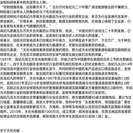
业和科研体系中的先进带头人物。
“穷则独善其身，达则兼济天下。”主办方对高纪凡二十年推广清洁能源做出的不懈努力，
特别是行业带头人的角色给与了充分的肯定。
颁奖词特别介绍高纪凡带领天合光能成为光伏行业的领军企业，多次为行业发展代言发声、
奔走疾呼。“引领未来，抓住智慧能源、能源互联网转型先机，在他身上体现了企业家、行
业专家和未来家大气磅礴的风范。”
高纪凡感谢主办方对天合光能的认可和支持，他说，“中国光伏行业经过二十年的发展，已
经成为全球光伏行业的领军者，这是我们全体光伏人共同奋斗的结果。”
他表示，目前光伏发电成本已经接近平价电力，光伏将走进千家万户，千企万厂，与千种应
用相结合，在未来将成为主要的电力能源形式，尽管也会面临更多的挑战。
高纪凡强调：“天合光能将秉承创新发展的理念，努力成为光伏智慧能源和能源互联网的全
球领先企业，为生态文明建设和应对全球气候变化做出我们应有的贡献。”
1997年，高纪凡创立天合光能有限公司，并使之成为中国最早在美国纽交所上市的太阳能企
业之一。由于天合光能在全球光伏行业的领先地位和他本人的社会影响力，高纪凡从2014年
开始当选中国光伏行业协会理事长至今，并同时担任中国机电产品进出口商会副会长、全球
太阳能理事会联席主席、联合国开发计划署可持续发展顾问委员会创始成员等职务。
在高纪凡的带领下，天合光能从1997年至2006年奠定光伏发电设备制造坚实基础的1.0时
代，走到2007年至2016年全球领先的光伏电池组件制造商与光伏集成系统商并重的2.0时
代，目前正在走向全球领先的光伏智慧能源和能源互联网解决方案提供商的3.0新时代，并成
为太阳能行业的创新领导者和标准制定者，发明专利数量居光伏行业前列。
高纪凡及天合光能也非常重视履行企业社会责任，参与援建西藏40座太阳能电站，累计为汶
川地震、新疆修建公路、南京大学学生环保、常州中学生“生态新常州，寻找碳足迹”等社
会公益事业及活动捐款数百万元，为海地、非洲等无电地区以及尼泊尔地震灾区捐助太阳能
组件。2015年，天合光能捐资1000万元，成立思源·阳光创业基金，在西北地区的高等院
校增设光伏应用技术选修课，帮扶贫困大中专学生实现光伏行业创（就）业。
关于天合光能