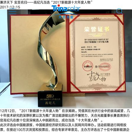
兼济天下 实至名归——高纪凡当选“2017新能源十大年度人物”
2017-12-15
12月12日，“2017新能源十大年度人物”在京揭晓。凭借其在光伏行业中的崇高威望、几
十年技术研究的深厚积累以及为推广清洁能源做出的不懈努力，天合光能董事长兼首席执行
官高纪凡在数十位资深候选人中脱颖而出，成功当选“十大年度人物”。
此次评选由中国能源报、中国能源经济研究院以及人民网共同举办。活动前期进行网络投
票，在接近100万次浏览和投票后，综合专家评审意见，主办方评选出了十位中国新能源企