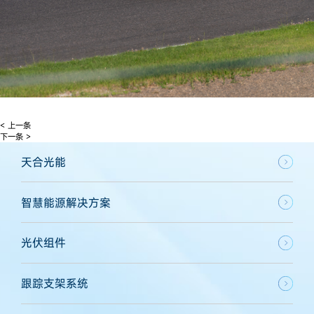
< 上一条
下一条 >
天合光能
智慧能源解决方案
光伏组件
跟踪支架系统