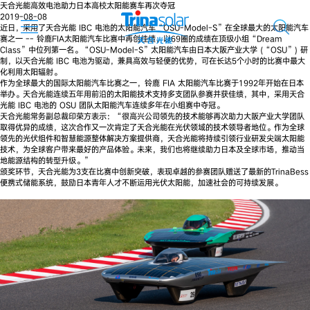
天合光能高效电池助力日本高校太阳能赛车再次夺冠
2019-08-08
近日，采用了天合光能 IBC 电池的太阳能汽车“OSU-Model-S”在全球最大的太阳能汽车
赛之一 -- 铃鹿FIA太阳能汽车比赛中再创佳绩，以69圈的成绩在顶级小组“Dream
Class”中位列第一名。“OSU-Model-S”太阳能汽车由日本大阪产业大学 (“OSU”) 研
制，以天合光能 IBC 电池为驱动，兼具高效与轻便的优势，可在长达5个小时的比赛中最大
化利用太阳辐射。
作为全球最大的国际太阳能汽车比赛之一，铃鹿 FIA 太阳能汽车比赛于1992年开始在日本
举办。天合光能连续五年用前沿的太阳能技术支持多支团队参赛并获佳绩，其中，采用天合
光能 IBC 电池的 OSU 团队太阳能汽车连续多年在小组赛中夺冠。
天合光能常务副总裁印荣方表示：“很高兴公司领先的技术能够再次助力大阪产业大学团队
取得优异的成绩，这次合作又一次肯定了天合光能在光伏领域的技术领导者地位。作为全球
领先的光伏组件和智慧能源整体解决方案提供商，天合光能将持续引领行业研发尖端太阳能
技术，为全球客户带来最好的产品体验。未来，我们也将继续助力日本及全球市场，推动当
地能源结构的转型升级。”
颁奖环节，天合光能为3支在比赛中创新突破，表现卓越的参赛团队赠送了最新的TrinaBess
便携式储能系统，鼓励日本青年人才不断运用光伏太阳能，加速社会的可持续发展。