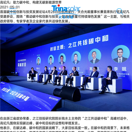
高纪凡：助力碳中和，构建无碳新能源世界
2021-05-01
首届碳中和创新与投资发展论坛4月28日在杭州举行，天合光能董事长兼首席执行官高纪凡
受邀参会，围绕“推动碳中和创新与投资，促进高质量可持续绿色发展”这一主题，与相关
政府领导、专家学者及企业家代表共话绿色发展。
在由浙江省政协常委、之江创投研究院院长钱水土主持的“之江共话碳中和”高峰对话中，
高纪凡围绕实现碳达峰、碳中和目标的设想和举措发言。
他表示，在碳达峰、碳中和的国家战略下，大家目标高度一致。在碳中和的背景下，未来格