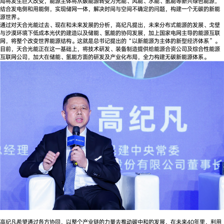
局将发生巨大改变，能源主体将从碳能源转变为光能、风能、水能、氢能等新兴绿色能源，
结合发电侧和用能侧，实现储网一体，解决时间与空间不确定的问题，构建一个无碳的新能
源世界。
通过对天合光能过去、现在和未来发展的分析，高纪凡提出，未来分布式能源的发展、戈壁
与沙漠环境下低成本光伏的建造以及储能、氢能的协同发展，加上国家电网主导的能源互联
网，将整个改变世界能源结构。这就是总书记提出的“以新能源为主体的新型经济体系”。
目前，天合光能正在这一基础上，将技术研发、装备制造提供给能源合资公司及综合性能源
互联网公司，加大在储能、氢能方面的研发及产业化布局，全力构建无碳新能源体系。
高纪凡希望通过各方协同，以整个产业链的力量去推动碳中和的发展，在未来40年里，利用