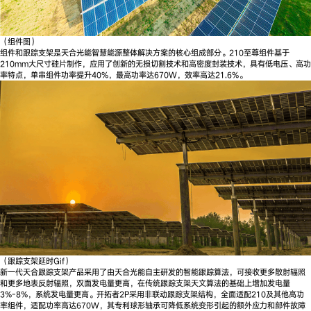
（组件图）
组件和跟踪支架是天合光能智慧能源整体解决方案的核心组成部分。210至尊组件基于
210mm大尺寸硅片制作，应用了创新的无损切割技术和高密度封装技术，具有低电压、高功
率特点，单串组件功率提升40%，最高功率达670W，效率高达21.6%。
（跟踪支架延时Gif）
新一代天合跟踪支架产品采用了由天合光能自主研发的智能跟踪算法，可接收更多散射辐照
和更多地表反射辐照，双面发电量更高，在传统跟踪支架天文算法的基础上增加发电量
3%-8%，系统发电量更高。开拓者2P采用非联动跟踪支架结构，全面适配210及其他高功
率组件，适配功率高达670W，其专利球形轴承可降低系统变形引起的额外应力和部件故障