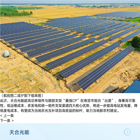
（航拍图二或夕阳下组串图）
此次，天合光能超高功率组件与跟踪支架“最强CP”在南宫市组合“出道”，身兼高可靠
性、低运维成本、多发电和统一组件支架渠道四大核心优势，将进一步提高电站发电量，降
低度电成本，有望成为当地农光互补项目高收益的标杆，助力当地新农村建设。
< 上一条
下一条 >
天合光能