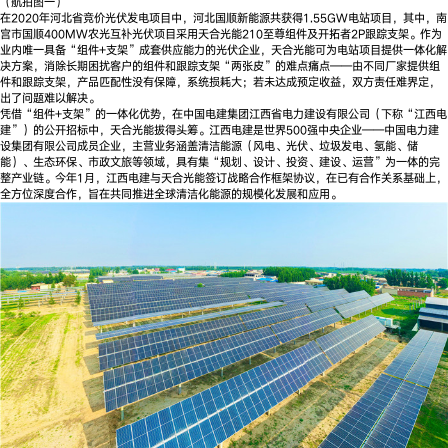
（航拍图一）
在2020年河北省竞价光伏发电项目中，河北国顺新能源共获得1.55GW电站项目，其中，南
宫市国顺400MW农光互补光伏项目采用天合光能210至尊组件及开拓者2P跟踪支架。作为
业内唯一具备“组件+支架”成套供应能力的光伏企业，天合光能可为电站项目提供一体化解
决方案，消除长期困扰客户的组件和跟踪支架“两张皮”的难点痛点——由不同厂家提供组
件和跟踪支架，产品匹配性没有保障，系统损耗大；若未达成预定收益，双方责任难界定，
出了问题难以解决。
凭借“组件+支架”的一体化优势，在中国电建集团江西省电力建设有限公司（下称“江西电
建”）的公开招标中，天合光能拔得头筹。江西电建是世界500强中央企业——中国电力建
设集团有限公司成员企业，主营业务涵盖清洁能源（风电、光伏、垃圾发电、氢能、储
能）、生态环保、市政文旅等领域，具有集“规划、设计、投资、建设、运营”为一体的完
整产业链。今年1月，江西电建与天合光能签订战略合作框架协议，在已有合作关系基础上，
全方位深度合作，旨在共同推进全球清洁化能源的规模化发展和应用。