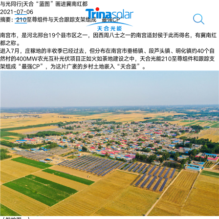
与光同行|天合“蓝图”画进冀南红都
2021-07-06
摘要：210至尊组件与天合跟踪支架组成“最强CP”
南宫市，是河北邢台19个县市区之一，因西周八士之一的南宫适封侯于此而得名，有冀南红
都之称。
进入7月，庄稼地的丰收季已经过去，但分布在南宫市垂杨镇、段芦头镇、明化镇约40个自
然村的400MW农光互补光伏项目正如火如荼地建设之中，天合光能210至尊组件和跟踪支
架组成“最强CP”，为这片广袤的乡村土地嵌入“天合蓝”。