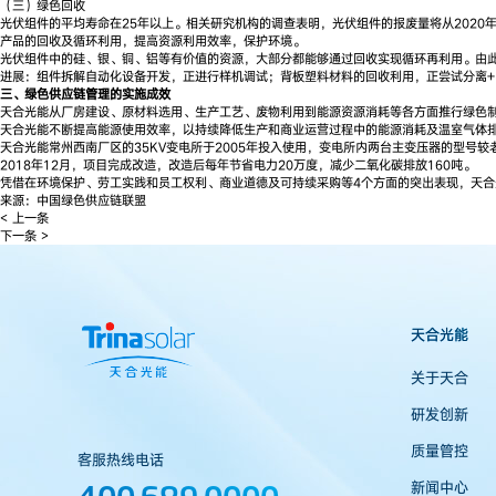
（三）绿色回收
光伏组件的平均寿命在25年以上。相关研究机构的调查表明，光伏组件的报废量将从2020
产品的回收及循环利用，提高资源利用效率，保护环境。
光伏组件中的硅、银、铜、铝等有价值的资源，大部分都能够通过回收实现循环再利用。由
进展：组件拆解自动化设备开发，正进行样机调试；背板塑料材料的回收利用，正尝试分离+
三、绿色供应链管理的实施成效
天合光能从厂房建设、原材料选用、生产工艺、废物利用到能源资源消耗等各方面推行绿色制
天合光能不断提高能源使用效率，以持续降低生产和商业运营过程中的能源消耗及温室气体排放。
天合光能常州西南厂区的35KV变电所于2005年投入使用，变电所内两台主变压器的型号较
2018年12月，项目完成改造，改造后每年节省电力20万度，减少二氧化碳排放160吨。
凭借在环境保护、劳工实践和员工权利、商业道德及可持续采购等4个方面的突出表现，天合光能
来源：中国绿色供应链联盟
< 上一条
下一条 >
天合光能
关于天合
研发创新
质量管控
客服热线电话
400 689 0000
新闻中心