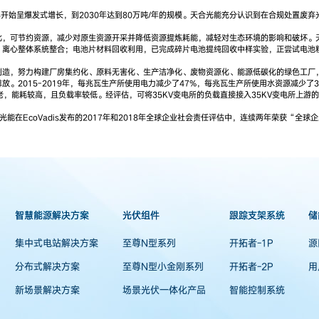
年开始呈爆发式增长，到2030年达到80万吨/年的规模。天合光能充分认识到在合规处置
此，可节约资源，减少对原生资源开采并降低资源提炼耗能，减轻对生态环境的影响和破坏。
 离心整体系统整合；电池片材料回收利用，已完成碎片电池提纯回收中样实验，正尝试电池
造，努力构建厂房集约化、原料无害化、生产洁净化、废物资源化、能源低碳化的绿色工厂，
2015-2019年，每兆瓦生产所使用电力减少了47%，每兆瓦生产所使用水资源减少了3
老，能耗较高，且负载率较低。经评估，可将35KV变电所的负载直接接入35KV变电所上游的
在EcoVadis发布的2017年和2018年全球企业社会责任评估中，连续两年荣获“全球
智慧能源解决方案
光伏组件
跟踪支架系统
储
集中式电站解决方案
至尊N型系列
开拓者-1P
源
分布式解决方案
至尊N型小金刚系列
开拓者-2P
用
新场景解决方案
场景光伏一体化产品
智能控制系统