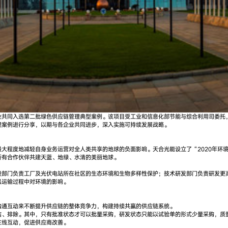
业共同入选第二批绿色供应链管理典型案例。该项目受工业和信息化部节能与综合利用司委托
理案例进行分享，以期与各企业共同进步，深入实施可持续发展战略。
大程度地减轻自身业务运营对全人类共享的地球的负面影响。天合光能设立了“2020年环
所有合作伙伴共建天蓝、地绿、水清的美丽地球。
部门负责工厂及光伏电站所在社区的生态环境和生物多样性保护；技术研发部门负责研发更高
品运输过程中对环境的影响。
沟通互动来不断提升供应链的整体竞争力，构建持续共赢的供应链系统。
、排除。其中，只有批准状态才可以批量采购，研发状态只能以试验单的形式少量采购，质量
在线互动，促进供应商改善。