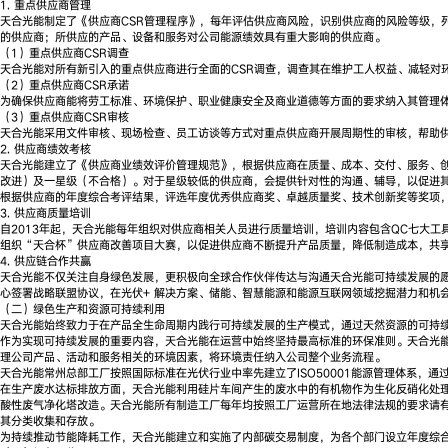
1. 重点供应商管理
天合光能制定了《供应商CSR管理程序》，每年评估供应商风险，识别供应商的风险等级，
的供应商；所供应的产品、设备和服务对公司能源绩效具有重大影响的供应商。
（1）重点供应商CSR调查
天合光能对所有新引入的重点供应商进行全面的CSR调查，调查其在维护工人权益、减轻对
（2）重点供应商CSR承诺
为确保供应商能将劳工标准、环境保护、职业健康安全及商业道德等方面的要求纳入其管理体
（3）重点供应商CSR审核
天合光能采用文件审核、现场检查、员工访谈等方式对重点供应商开展周期性的审核，帮助
2. 供应商绩效考核
天合光能建立了《供应商业绩效评价管理规范》，根据供应商在质量、成本、交付、服务、
改进）及一星级（不合格）。对于星级较低的供应商，会提供针对性的沟通、辅导，以促进
根据供应商的年度综合考评结果，评选年度优秀供应商奖、卓越质量奖、技术创新奖等奖项
3. 供应商质量培训
自2013年起，天合光能每年组织对供应商相关人员进行质量培训，培训内容包含QC七大工具
组织“天合杯”供应商改善项目大赛，以促进供应商不断提升产品质量，降低制造成本，共
4. 供应链合作共赢
天合光能不仅关注自身绿色发展，更积极向全球合作伙伴传达与沟通天合光能可持续发展的
心签署战略联盟协议，在光伏+ 解决方案、储能、智慧能源和能源互联网领域挖掘潜力和机
（二）绿色生产和资源可持续利用
天合光能始终致力于在产品全生命周期内践行可持续发展的生产模式，通过天然资源的可持
作为实现可持续发展的重要内容，天合光能在运营中始终坚持最高标准的环保准则。天合光能
理公司产品、活动和服务相关的环境因素，将环境责任纳入公司整个业务流程。
天合光能常州总部工厂按照国际标准在光伏行业中率先建立了ISO50001能源管理体系
在生产废水达标排放方面，天合光能利用硅片车间产生的废水中的有机物作为生化反硝化处理
酸性废气净化塔改造。天合光能所有制造工厂每年均按照工厂运营所在地法律法规的要求请
其分类收集和存放。
为持续推动节能降耗工作，天合光能建立和实施了内部碳交易制度，为各个部门设立年度综