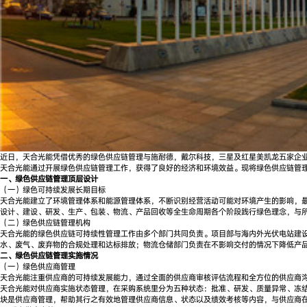
近日，天合光能凭借优秀的绿色供应链管理与施耐德，戴尔科技，三星及红星美凯龙五家企
天合光能通过开展绿色供应链管理工作，获得了良好的经济和环境效益。现将绿色供应链管
一、绿色供应链管理顶层设计
（一）绿色可持续发展长期目标
天合光能建立了环境管理体系和能源管理体系，不断识别经营活动可能对环境产生的影响，最
设计、建设、研发、生产、包装、物流、产品回收等全生命周期各个阶段践行绿色理念，与
（二）绿色供应链管理机构
天合光能的绿色供应链可持续性管理工作由多个部门共同负责。项目部与海内外光伏电站建设
水、废气、废弃物的合规处理和达标排放；物流仓储部门负责在不影响交付的情况下降低产
二、绿色供应链管理实施情况
（一）绿色供应商管理
天合光能注重供应商的可持续发展能力，通过全面的供应商审核评估流程和全方位的供应商
天合光能对供应商实施状态管理，在采购系统里分为五种状态：批准、研发、质量异常、冻结
块是供应商管理，帮助其行之有效地管理供应商信息、状态以及绩效考核等内容，与供应商