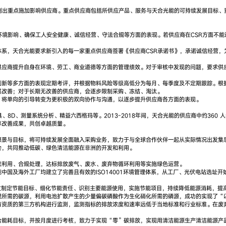
列出重点施加影响供应商。重点供应商包括所供应产品、服务与天合光能的可持续发展目标、
环境影响、确保工人安全健康、诚信经营、守法合规等方面的表现。若供应商在CSR方面不
系，天合光能要求新引入的每一家重点供应商签署《供应商CSR承诺书》，承诺诚信经营，
供应商提升自身在环境、劳工、商业道德等方面的管理绩效。对于审核中发现的问题，要求供
创新等多方面的表现定期考评，并根据物料风险等级高低分为每月、每季度及不定期跟踪。根
其改善；对于长期无改善的供应商，会逐步限制采购、冻结、淘汰。
，将单向的引导转变为更积极的双向协作与沟通，以逐步提升供应商各方面的表现。
、8D、测量系统分析、精益六西格玛等。2013-2018年间，天合光能的供应商中约36
享改善成果，共创卓越质量。
愿景与目标，将可持续发展全面融入采购业务，致力于与全球合作伙伴一起从实际情况出发集
会，共同推动低碳、绿色清洁能源在非洲的开发和利用。
续利用、合规处理，达标排放废气、废水、废弃物循环利用等实施绿色运营。
中国及海外工厂均建立了完善且有效的ISO14001环境管理体系，从工厂、光伏电站选址
，通过制定节能目标、细化节能责任、识别主要能源使用，实施节能项目，持续降低能源消耗，
所需的碳源，利用电池扩散产生的少量偏碳磷酸作为生化硝化所需的磷源，成功的实现了“以
有资质的第三方机构进行监测，监测指标的排放浓度和速率远低于当地标准和行业标准。在废
合能耗目标，并按月度进行考核，致力于实现“零”碳排放，实现用清洁能源生产清洁能源产