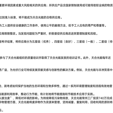
重要环境因素或重大风险相关的供应商；所供应产品含国家限制使用或可能导致职业病的物质
能达到准入标准，将不能成为天合光能的合格供应商。
为工人提供安全健康的工作条件，使用公平的雇佣方法，给予工人应有的尊严和尊重等。
应商限期整改。当发现问题较为严重时，积极督促供应商改进其管理制度和流程。
据考评结果，将供应商分为五星级（优秀）、四星级（良好）、三星级（一般）、二星级（待
0 人参与了天合光能组织的质量培训并取得了天合光能发放的培训证书。此外，天合光能每年还
思广益，为光伏行业可持续发展贡献灵感与创新性的解决方案。例如，天合光能与非洲贸易中
开始，就考虑如何保护当地的生态环境和生物多样性，通过一系列环境管理制度和流程有效地管
提高能源利用效率，推动行为节能，有计划地将节能措施和节能技术应用于实践。
废治废”，降低对环境的影响。为持续降低污染物排放，天合光能常州工厂投资740万完成
弃物管理方面，天合光能将废弃物作为资源来管理，坚持减量、重复利用、回收利用的原则将
品。