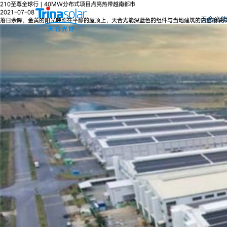
210至尊全球行 | 40MW分布式项目点亮热带越南都市
2021-07-08
天合光能
落日余晖，金黄的阳光映照在平静的屋顶上，天合光能深蓝色的组件与当地建筑的白色相映成