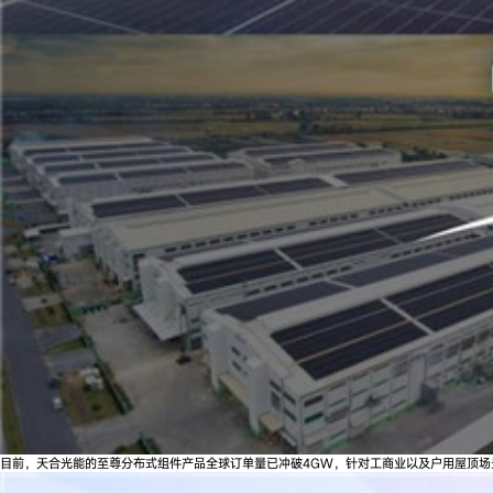
目前，天合光能的至尊分布式组件产品全球订单量已冲破4GW，针对工商业以及户用屋顶场