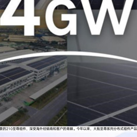
景的210至尊组件，深受海外经销商和客户的青睐。今年以来，大批至尊系列分布式组件产