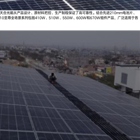
。天合光能从产品设计、原材料把控、生产制程保证了高可靠性。结合先进210mm电池片、
210至尊全场景系列包括410W、510W、550W、600W和670W组件产品，广泛适用于各