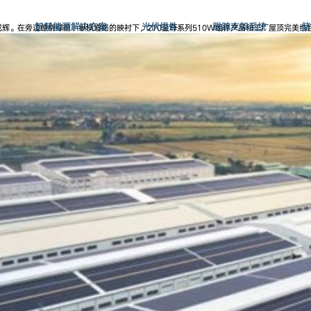
智慧能源解决方案
光伏组件
跟踪支架系统
储
辉。在旁边缭绕绿荫、纵横道路的映衬下，210至尊系列510W组件产品和工厂屋顶完美结