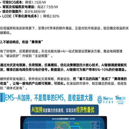
可变BOS成本：
降低1.15分/W
背面及低辐照发电增益：
高达7.73分/W
综合价值提升：
总计8.88分/W
LCOE（平准化度电成本）：
降低2.50%
在低辐照和高反射场景下，至尊3代带来的额外增益，正是对抗市场波动、锁定确定收益的关
键筹码。
2.不被动响应，收益“算得清”
有了好组件，还需要好调度。天合光能光储+AI一站式智慧运营解决方案，推动电网管理
从“被动防护”升级到“主动预警”。
通过光伏发电预测、负荷预测、仿真模拟、优化决策模型四大核心技术，AI智能调度储能充
放，精准匹配电网负荷与电价信号。数据显示，AI智能可为客户带来5%-10%的价值增益。
硬件抓牢发电窗口，软件优化交易策略，两者结合，
把“看不见的风险”变成了“算得清的
收益”，让每一度电的产出都可预测、可优化。
在波动的市场中，锁定确定的收益，彻底告
别“调休式发电”。