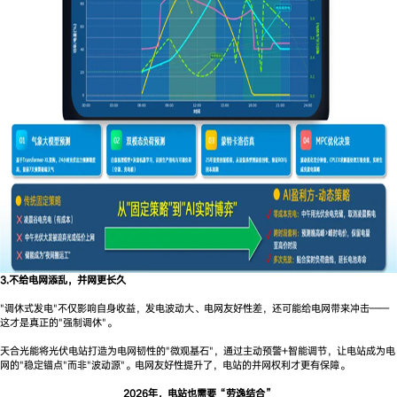
3.不给电网添乱，并网更长久
"调休式发电"不仅影响自身收益，发电波动大、电网友好性差，还可能给电网带来冲击——
这才是真正的"强制调休"。
天合光能将光伏电站打造为电网韧性的"微观基石"，通过主动预警+智能调节，让电站成为电
网的"稳定锚点"而非"波动源"。电网友好性提升了，电站的并网权利才更有保障。
2026年，电站也需要“劳逸结合”