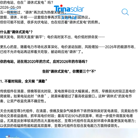
你的电站，也在”调休式发电”吗？
2026-05-09
五一假期刚过，"调休"再次成为热搜关键词。
放假、调休、补班……这套组合拳再次在互联网上引起热议。
但你可能不知道，很多光伏电站，也在经历着"调休式发电"的煎熬。
什么是"调休式发电"？
晴天发电，阴雨天直接"躺平"；电价高时发不出，电价低时拼命发……
更扎心的是，随着电力市场化改革深化，电价波动加剧，风险增加……2026年的能源市场，
已经不允许电站再这样看天吃饭、被动响应地"调休"了。
你的电站，还在用2020年的方式，应对2026年的市场吗？
告别"调休式发电"，你需要三个"不"
1. 不看时间段，全天候“满勤”
传统组件在清晨、傍晚等弱光时段，发电效率往往大幅衰减。然而，早晚弱光时段正是电价
爬坡期。如果电站此时“休息”，就意味着错过了最高收益窗口。这种"调休式"的发电节
奏，让资产收益充满不确定性。
天合光能至尊3代组件，在清晨、傍晚及复杂气候条件下依然保持良好发电表现，完美贴合市
场化交易收益曲线，抓牢高电价时段；最高可达90%的双面率，将进一步提升背面发电增
益。尤其是反射率较高的西北大基地地区，至尊3代组件在高反射环境中具备更强发电潜力；
以优异的低辐照性能和超高双面率，至尊3代组件在综合发电能力方面持续领先。