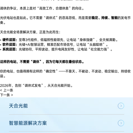
调休的争议，本质上是对“高效工作、合理休息”的向往。
光伏电站也是如此。它不需要“调休式”的忽高忽低，而是需要
稳定、持续、智能
的发电节
奏。
天合光能全场景解决方案，正是为此而生：
硬件层面：
至尊3代组件，低辐照性能领先，让电站“身体强健”，全天候满勤。
软件层面：
光储+AI智慧运营，精准匹配市场信号，让电站“头脑聪明”。
系统层面：
光储协同，平抑波动，提升电网友好性，让电站“社交能力强”。
这样的电站，不需要“调休”，因为它每天都在最佳状态。
你的电站，也值得拥有这样的“确定性”——不靠天、不被动、不波动，稳定输出，持续收
益。
2026年，告别“调休式发电”，从天合光能开始。
< 上一条
下一条 >
天合光能
智慧能源解决方案