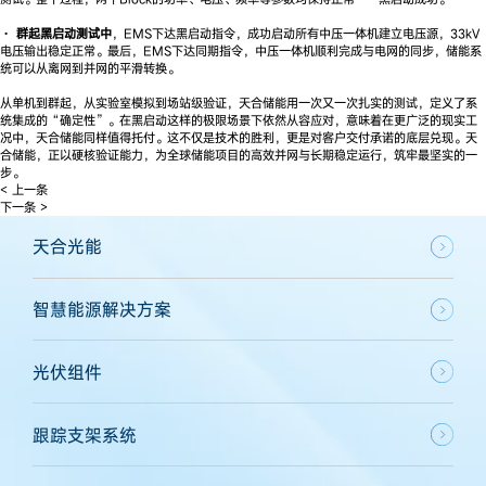
·
群起黑启动测试中
，EMS下达黑启动指令，成功启动所有中压一体机建立电压源，33kV
电压输出稳定正常。最后，EMS下达同期指令，中压一体机顺利完成与电网的同步，储能系
统可以从离网到并网的平滑转换。
从单机到群起，从实验室模拟到场站级验证，天合储能用一次又一次扎实的测试，定义了系
统集成的“确定性”。在黑启动这样的极限场景下依然从容应对，意味着在更广泛的现实工
况中，天合储能同样值得托付。这不仅是技术的胜利，更是对客户交付承诺的底层兑现。天
合储能，正以硬核验证能力，为全球储能项目的高效并网与长期稳定运行，筑牢最坚实的一
步。
< 上一条
下一条 >
天合光能
智慧能源解决方案
光伏组件
跟踪支架系统