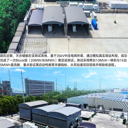
就在近期，天合储能在该测试场地，基于35kV中压电网环境，通过模拟真实场站布局，成功
完成了一次Block级（20MW/80MWh）黑启动测试。测试采用两台10MVA一体机与16台
5MWh直流舱，重点验证黑启动性能等关键指标，从而加速项目现场并网验收进程。