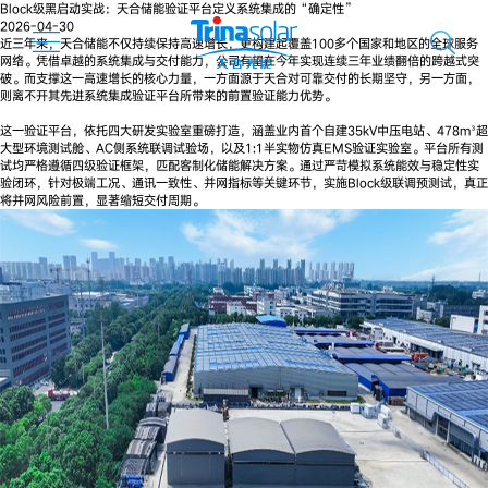
Block级黑启动实战：天合储能验证平台定义系统集成的“确定性”
2026-04-30
近三年来，天合储能不仅持续保持高速增长，更构建起覆盖100多个国家和地区的全球服务
网络。凭借卓越的系统集成与交付能力，公司有望在今年实现连续三年业绩翻倍的跨越式突
破。而支撑这一高速增长的核心力量，一方面源于天合对可靠交付的长期坚守，另一方面，
则离不开其先进系统集成验证平台所带来的前置验证能力优势。
这一验证平台，依托四大研发实验室重磅打造，涵盖业内首个自建35kV中压电站、478m³超
大型环境测试舱、AC侧系统联调试验场，以及1:1半实物仿真EMS验证实验室。平台所有测
试均严格遵循四级验证框架，匹配客制化储能解决方案。通过严苛模拟系统能效与稳定性实
验闭环，针对极端工况、通讯一致性、并网指标等关键环节，实施Block级联调预测试，真正
将并网风险前置，显著缩短交付周期。