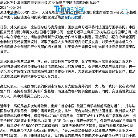
高纪凡将赴法国出席重要国际会议 积极参与中欧清洁能源国际合作
2024-05-04
适逢中法建交60周年之际，天合光能董事长高纪凡将赴法国巴黎出席重要国际会议，积极推
动中国与包括法国在内的欧洲国家清洁能源合作与发展。
日前，外交部宣布，应法国总统马克龙邀请，国家主席习近平将对法国进行国事访问。中国
国家元首时隔5年再次对法国进行国事访问，也是习近平主席第三次对法国进行国事访问，将
对中法在绿色产业、清洁能源等新兴领域的合作带来巨大机遇。习近平总书记在今年全国两
会参加江苏代表团审议时，听取了全国人大代表高纪凡的汇报发言，对天合光能非常关心，
仔细询问企业创新和行业发展的相关问题，对于天合光能积极推动光伏行业高质量发展予以
肯定。
高纪凡此行将与欧洲产、学、研、政等各界广泛交流，除了在法国出席重要国际会议之外，
还将与法国等欧盟合作伙伴探讨清洁能源项目的发展机会，促进技术交流与资源共享，进一
步巩固和扩展在全球清洁能源领域的合作伙伴关系，为继续深化中欧高质量经贸合作，推动
全球能源结构的绿色转型贡献天合力量。
高纪凡表示，以法国为代表的欧洲市场是天合光能在海外的第一大市场，我们不仅在欧洲销
售产品，还拥有研发机构和产业基地，而且还为客户提供全面服务。同时，实现当地就业近
300人，其中外籍员工占比80%。
近年来，高纪凡曾多次访问欧洲，出席“首轮中国-欧盟工商领袖和前高官对话”， 并与法
国前总理多米尼克·德维尔潘等政要交流。此外，天合光能先后为法国首座、欧洲最大太阳
能漂浮电站供应组件，保障当地4700户家庭用电，每年可减少1.1万余吨二氧化碳排放，携
手全球知名能源企业法国电力集团（EDF Group）建设光伏项目，保障当地8400户家庭用
电，每年减少约15000吨二氧化碳排放，助推法国低碳经济转型。法国当地知名能源公司
Akuo 总裁兼合伙人EricScotto曾表示，“天合光能是最早进入欧洲市场的光伏企业之一，
其产品高效、可靠且兼具环保意义，我们很高兴能与天合光能这类优秀的企业携手致力于能