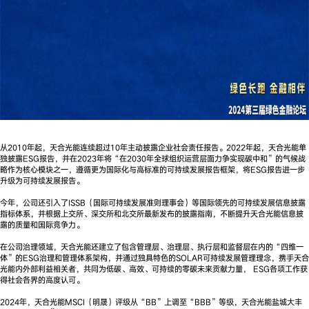
从2010年起，天合光能连续超过10年主动披露企业社会责任报告。2022年起，天合光能单
独披露ESG报告，并在2023年将“在2030年全球组织运营层面力争实现碳中和”的气候战
略作为核心模块之一，遵循更为国际化与高标准的可持续发展报告框架，将ESG报告进一步
升级为可持续发展报告。
今年，公司还引入了ISSB（国际可持续发展准则理事会）等国际领先的可持续发展信息披露
指标体系，并根据上交所、深交所和北交所最新发布的披露指南，不断提升天合光能信息披
露的质量和国际竞争力。
在公司治理领域，天合光能还建立了包含管理层、治理层、执行层和监督层在内的“四维一
体”的ESG治理和管理体系架构，并通过独具特色的SOLAR可持续发展管理理念，携手天合
光能内外部利益相关者，共同为低碳、高效、可持续的零碳未来贡献力量， ESG各项工作获
得社会各界的高度认可。
2024年，天合光能MSCI（明晟）评级从“BB”上调至“BBB”等级，天合光能盐城大丰