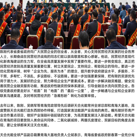
陈刚代表省委省政府向广大民营企业的创业者、从业者，关心支持民营经济发展的社会各界
人士，长期奋战在民营经济战线的同志们致以崇高敬意和衷心感谢。他说，民营经济是现代
化新青海建设的生力军，在全省高质量发展中发挥了重要作用。要进一步转变观念，真正把
民营经济放到高质量发展重要位置，树立关爱民企、支持民企、帮助民企的导向。要进一步
优化营商环境，树牢“企业为先，服务为本”的理念，提升数字政府建设水平，多服务、不
干预，多帮忙、不添乱，多设路标、不设路障。要进一步加强要素保障，把有限的资源优先
用于潜力大、发展好的企业，努力降低企业生产要素成本。要进一步解决融资难题，健全完
善民营企业融资服务功能，推进政府性融资担保体系建设，引导金融活水流向民营企业。各
级党委政府要走好从“纸面”到“地面”的“最后一公里”，进一步畅通与企业和企业家的
联系沟通渠道，及时将民营经济的“急难愁盼”转化为政策举措。
去年以来，陈刚、吴晓军等青海党政领导先后调研天合光能常州全球总部和青海大基地，高
度赞扬天合光能打造东西部协作样板，打造国家清洁能源产业高地的典范。嘱托做好苏青产
业合作重点项目，做好产业强链补链延链的文章，为高质量发展注入新动能。希望天合光能
在青海的项目要放到人类命运共同体、二氧化碳减排、两摄氏度理论、双碳目标的角度去表
现，要让全球都来关注天合光能。
天合光能全球产品副总裁兼青海大基地负责人仝斌表示，青海省委省政府新春第一会充分肯