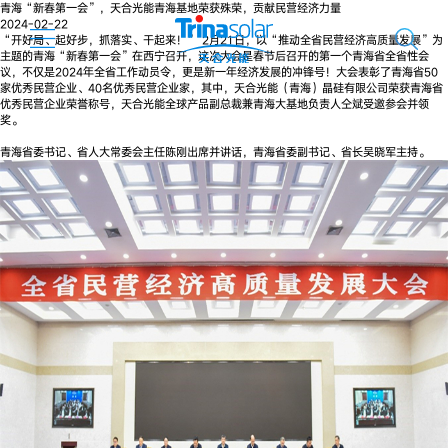
青海“新春第一会”，天合光能青海基地荣获殊荣，贡献民营经济力量
2024-02-22
“开好局、起好步，抓落实、干起来！” 2月21日，以“推动全省民营经济高质量发展”为
主题的青海“新春第一会”在西宁召开，这次大会是春节后召开的第一个青海省全省性会
议，不仅是2024年全省工作动员令，更是新一年经济发展的冲锋号！大会表彰了青海省50
家优秀民营企业、40名优秀民营企业家，其中，天合光能（青海）晶硅有限公司荣获青海省
优秀民营企业荣誉称号，天合光能全球产品副总裁兼青海大基地负责人仝斌受邀参会并领
奖。
青海省委书记、省人大常委会主任陈刚出席并讲话，青海省委副书记、省长吴晓军主持。