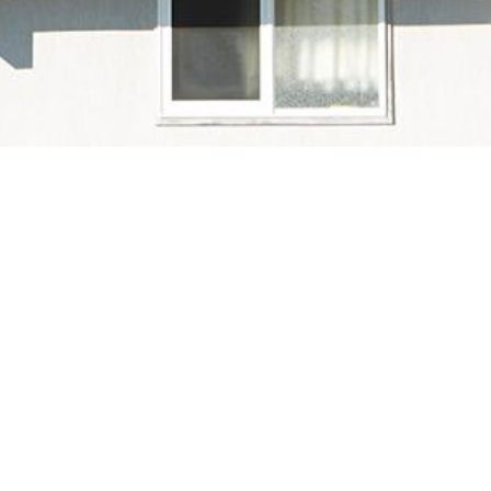
ternational Electrotechnical Commission
格を制定しています。
トリナ・ソーラーの太陽電池モジュール
は
701/IEC62716などの認証を取得しています。