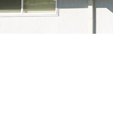
IEC
「国際電気標準会議」のことで、英文名称In
を行う国際標準化機関で、IEC規
IEC61215/IEC61730/IEC61
他の用語を探す