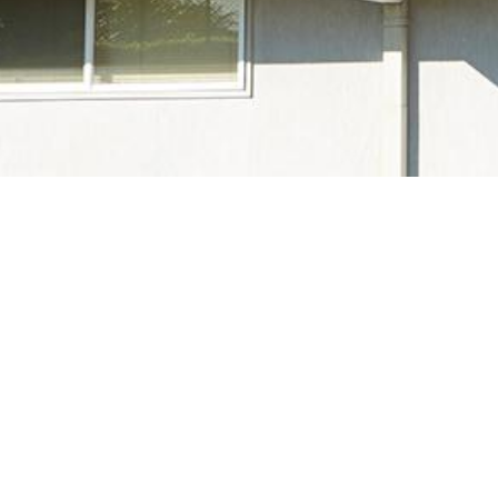
UL
材料･装置･部品･道具類などから
でその正式名称である「Underwriters 
は、製品安全規格（UL規格）を作
す。