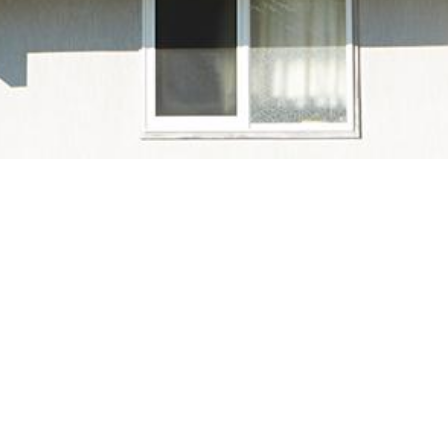
製品に至るまでの機能や安全性に関する標準化を目的とするアメ
Laboratories Limited Liability Company」の最初の
成し、その規格に従って試験を行います。ULの試験に合格する