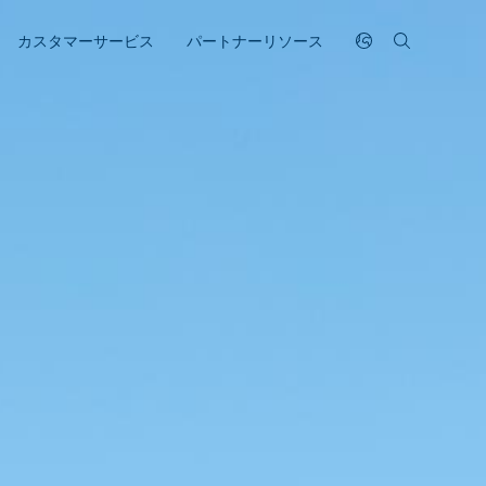
カスタマーサービス
パートナーリソース