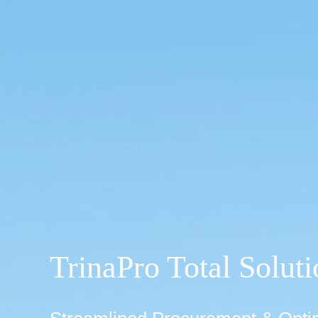
TrinaPro Total Soluti