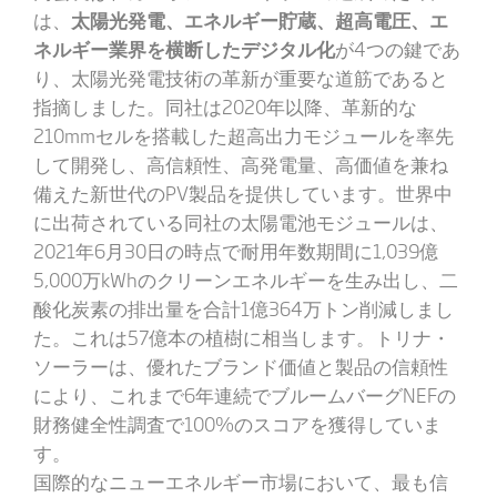
は、
太陽光発電、エネルギー貯蔵、超高電圧、エ
ネルギー業界を横断したデジタル化
が4つの鍵であ
り、太陽光発電技術の革新が重要な道筋であると
指摘しました。同社は2020年以降、革新的な
210mmセルを搭載した超高出力モジュールを率先
して開発し、高信頼性、高発電量、高価値を兼ね
備えた新世代のPV製品を提供しています。世界中
に出荷されている同社の太陽電池モジュールは、
2021年6月30日の時点で耐用年数期間に1,039億
5,000万kWhのクリーンエネルギーを生み出し、二
酸化炭素の排出量を合計1億364万トン削減しまし
た。これは57億本の植樹に相当します。トリナ・
ソーラーは、優れたブランド価値と製品の信頼性
により、これまで6年連続でブルームバーグNEFの
財務健全性調査で100%のスコアを獲得していま
す。
国際的なニューエネルギー市場において、最も信