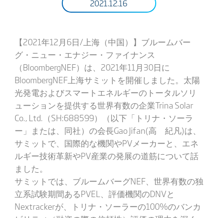
2021.12.16
【2021年12月6日/上海（中国）】ブルームバー
グ・ニュー・エナジー・ファイナンス
（BloombergNEF）は、2021年11月30日に
BloombergNEF上海サミットを開催しました。太陽
光発電およびスマートエネルギーのトータルソリ
ューションを提供する世界有数の企業Trina Solar
Co., Ltd.（SH:688599）（以下「トリナ・ソーラ
ー」または、同社）の会長Gao Jifan(高 紀凡)は、
サミットで、国際的な機関やPVメーカーと、エネ
ルギー技術革新やPV産業の発展の道筋について話
ました。
サミットでは、ブルームバーグNEF、世界有数の独
立系試験期間あるPVEL、評価機関のDNVと
Nextrackerが、トリナ・ソーラーの100%のバンカ