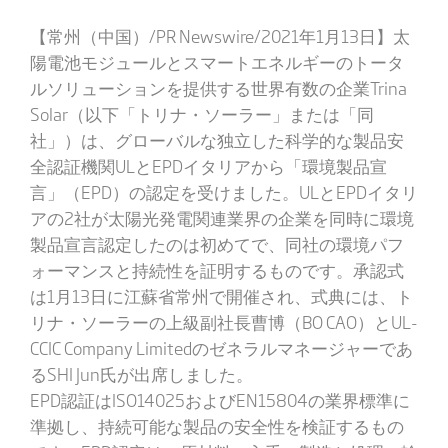
【常州（中国）/PR Newswire/2021年1月13日】太
陽電池モジュールとスマートエネルギーのトータ
ルソリューションを提供する世界有数の企業Trina
Solar（以下「トリナ・ソーラー」または「同
社」）は、グローバルな独立した科学的な製品安
全認証機関ULとEPDイタリアから「環境製品宣
言」（EPD）の認定を受けました。ULとEPDイタリ
アの2社が太陽光発電関連業界の企業を同時に環境
製品宣言認定したのは初めてで、同社の環境パフ
ォーマンスと持続性を証明するものです。承認式
は1月13日に江蘇省常州で開催され、式典には、ト
リナ・ソーラーの上級副社長曹博（BO CAO）とUL-
CCIC Company Limitedのゼネラルマネージャーであ
るSHI Jun氏が出席しました。
EPD認証はISO14025およびEN15804の業界標準に
準拠し、持続可能な製品の安全性を検証するもの