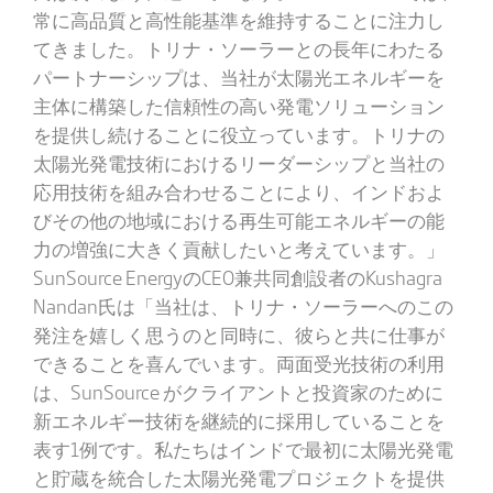
常に高品質と高性能基準を維持することに注力し
てきました。トリナ・ソーラーとの長年にわたる
パートナーシップは、当社が太陽光エネルギーを
主体に構築した信頼性の高い発電ソリューション
を提供し続けることに役立っています。トリナの
太陽光発電技術におけるリーダーシップと当社の
応用技術を組み合わせることにより、インドおよ
びその他の地域における再生可能エネルギーの能
力の増強に大きく貢献したいと考えています。」
SunSource EnergyのCEO兼共同創設者のKushagra
Nandan氏は「当社は、トリナ・ソーラーへのこの
発注を嬉しく思うのと同時に、彼らと共に仕事が
できることを喜んでいます。両面受光技術の利用
は、SunSource がクライアントと投資家のために
新エネルギー技術を継続的に採用していることを
表す1例です。私たちはインドで最初に太陽光発電
と貯蔵を統合した太陽光発電プロジェクトを提供