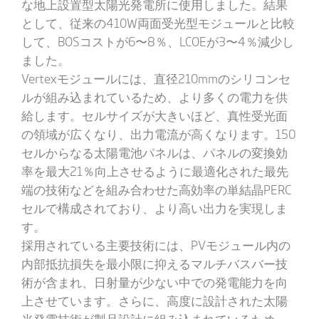
な地上設置型太陽光発電所に使用しました。結果
として、従来の410W両面受光型モジュールと比較
して、BOSコストが6〜8％、LCOEが3〜4％減少し
ました。
Vertexモジュールには、直径210mmのシリコンセ
ルが組み込まれているため、より多くの電力を供
給します。セルサイズが大きいほど、真性受光面
の領域が広くなり、出力電流が高くなります。150
セルからなる太陽電池パネルは、パネルの変換効
率を最大21％向上させるように最適化された最先
端の技術などを組み合わせた高効率の単結晶PERC
セルで構成されており、より高い出力を実現しま
す。
採用されている主要技術には、PVモジュール内の
内部抵抗損失を最小限に抑えるマルチバスバー技
術が含まれ、日射量が少ない中での発電能力を向
上させています。さらに、高度に設計された太陽
光発電技術が製品設計に組み込まれているため、