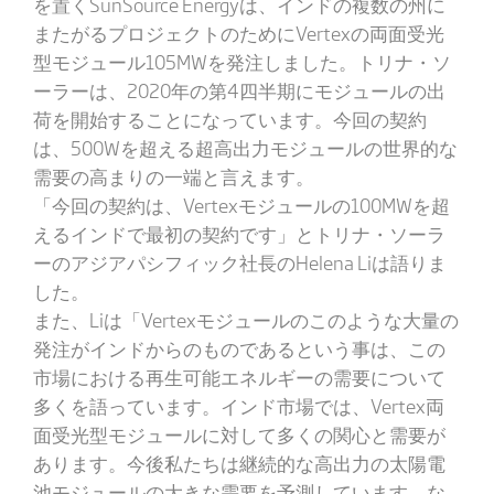
を置くSunSource Energyは、インドの複数の州に
またがるプロジェクトのためにVertexの両面受光
型モジュール105MWを発注しました。トリナ・ソ
ーラーは、2020年の第4四半期にモジュールの出
荷を開始することになっています。今回の契約
は、500Wを超える超高出力モジュールの世界的な
需要の高まりの一端と言えます。
「今回の契約は、Vertexモジュールの100MWを超
えるインドで最初の契約です」とトリナ・ソーラ
ーのアジアパシフィック社長のHelena Liは語りま
した。
また、Liは「Vertexモジュールのこのような大量の
発注がインドからのものであるという事は、この
市場における再生可能エネルギーの需要について
多くを語っています。インド市場では、Vertex両
面受光型モジュールに対して多くの関心と需要が
あります。今後私たちは継続的な高出力の太陽電
池モジュールの大きな需要を予測しています。な