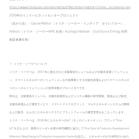
https://www.trinasolar.com/sites/default/files/India+Habitat+Center_recompress.jpg
2016年のインドハビタットセンタープロジェクト
（左から右）：Gaurav Mathur （トリナ・ソーラー・インディア ダイレクター）、
Helea Li（トリナ・ソーラーAPAC 社長）Kushagra Nandan （SunSource Energy 共同
創設者兼社長）
▽ トリナ・ソーラーについて
トリナ・ソーラーは、1997 年に創立された太陽電池モジュールおよび太陽光発電ソリューショ
ン、スマートエネルギーのソリューションを中核事業とする太陽光発電およびスマートエネルギ
ーのトータルソリューションの世界有数のプロバイダーです。
同社は、太陽電池モジュール、太陽光発電所およびシステム機器の研究開発、製造および販売、
太陽光発電および運営サービス、スマートマイクログリッド、マルチエネルギーシステムの開発
および販売、ならびにエネルギークラウドプラットフォームの運営管理をおこなっています。
トリナ・ソーラーは、2018 年にエネルギーのIoT（モノのインターネット）ブランド"Trina
IoT"を立ち上げ、業界のリーダー企業や研究機関と協力してTrina Solar IoT Industry Development
AllianceとNew Energy IoT Industry Innovation Centerを設立し、エネルギーのIoTの研究のための