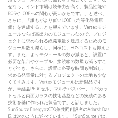
ぜなら、インド市場は競争力が高く、製品性能や
BOSやLCOEへの関心が高いからです。」と述べ、
さらに、「誰もがより低いLCOE（均等化発電原
価）を達成することを望んでいます。Vertexモジ
ュールならば高出力のモジュールなので、プロジ
ェクトに求められる総発電量を達成するためのモ
ジュール数を減らし、同様に、BOSコストも抑えま
す。また、よりモジュールの数が減ると、設置に
必要な架台やケーブル、接続箱の数量も減らすこ
とができ、さらに、設置に必要な時間も削減し、
求める発電量に対するプロジェクトの土地も少な
くてすみます。Vertexモジュールは新製品です
が、単結晶PERCセル、マルチバスバー、１/3カッ
トセルと両面ガラスの技術基盤などの実績のある
技術を基に作られた製品です」と話しました。
SunSource EnergyのCEO兼共同創設者のAdarsh Das
氏は次のように述べています。「SunSourceでは、