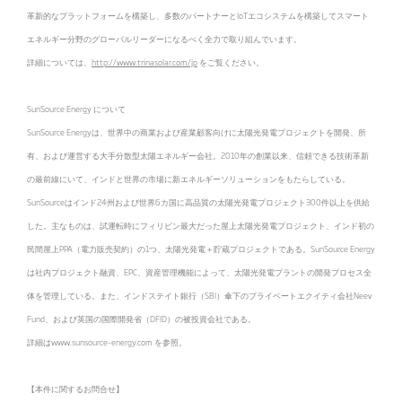
革新的なプラットフォームを構築し、多数のパートナーとIoTエコシステムを構築してスマート
エネルギー分野のグローバルリーダーになるべく全力で取り組んでいます。
詳細については、
http://www.trinasolar.com/jp
をご覧ください。
SunSource Energy について
SunSource Energyは、世界中の商業および産業顧客向けに太陽光発電プロジェクトを開発、所
有、および運営する大手分散型太陽エネルギー会社。2010年の創業以来、信頼できる技術革新
の最前線にいて、インドと世界の市場に新エネルギーソリューションをもたらしている。
SunSourceはインド24州および世界6カ国に高品質の太陽光発電プロジェクト300件以上を供給
した。主なものは、試運転時にフィリピン最大だった屋上太陽光発電プロジェクト、インド初の
民間屋上PPA（電力販売契約）の1つ、太陽光発電＋貯蔵プロジェクトである。SunSource Energy
は社内プロジェクト融資、EPC、資産管理機能によって、太陽光発電プラントの開発プロセス全
体を管理している。また、インドステイト銀行（SBI）傘下のプライベートエクイティ会社Neev
Fund、および英国の国際開発省（DFID）の被投資会社である。
詳細はwww.sunsource-energy.com を参照。
【本件に関するお問合せ】