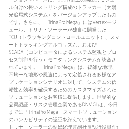
ル向けの長いストリング構成のトラッカー（太陽
光追尾式システム）をバージョンアップしたもの
です。さらに、「TrinaPro Mega」にはVertexモジ
ュール、トリナ・ソーラーが独自に開発した
TCU（トラッキングコントロールユニット）、スマ
ートトラッキングアルゴリズム、および
SCADA（コンピュータによるシステム監視とプロ
セス制御を行う）モニタリングシステムが統合さ
れています。「TrinaPro Mega」は、複雑な地理、
不均一な地形や風速によって定義される多様なア
プリケーションシナリオに対して、システムの信
頼性と効率を確保するためのカスタマイズされた
ソリューションをお客様に提供します。世界的な
品質認証・リスク管理企業であるDNV GLは、今日
までに「TrinaPro Mega」スマートソリューション
のバンカビリティの認証を終えています。
トリナ・ソーラーの副総経理兼副社長執行役員Yin