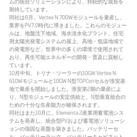
ムの統合ソリューションにより、持続的な成長を
期待しています。
同社は8月、Vertex N 700Wモジュールを量産し、
業界をPV7.0時代に導きました。これらのモジュー
ルは、地盤沈下地域、海水淡水化プラント、住宅
用太陽光発電システムの屋上、高地・低温地域で
の発電所など、世界中の多くの環境で使用されて
おり、再生可能エネルギーの開発・普及に貢献し
ています。
10月中旬、トリナ・ソーラーの10GW Vertex N
610Wモジュールと10GW N型TOPConセルが淮安基
地で量産を開始しました。淮安第2期の量産によ
り、N型モジュールの安定供給と、N型垂直統合の
ための十分な生産能力が確保されます。
同社はまた10月に、Elementa 2産業用蓄電池シス
テムを発表し、統合型PVおよび蓄電池ソリューシ
ョンの強固な基盤を築きました。バッテリーセ
ル、バッテリーラック、バッテリーキャビネット