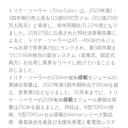
トリナ・ソーラー（Trina Solar）は、2023年第1－
3四半期の売上高を115億8000万ドル（811億2000
万人民元）と発表し、前年同期比31.22%増となり
ました。10月27日に公表された同社決算報告書に
よると、トリナ・ソーラーは45－46GWのモジュ
ール出荷で世界第2位にランクされ、第3四半期ま
でに5.6GW相当の架台システム（追尾式、固定式
両方）を出荷し業界をリードし続けていることも
示しました。
トリナ・ソーラーの210mm
セル搭載
モジュールの
累積出荷量は、2023年第3四半期時点で90GWを超
え、世界第1位となりました。10月末までに、トリ
ナ・ソーラーの210R
セル搭載
モジュール累積出荷
量は15GWを超えました。同社は、N型TOPCon技
術、N型TOPCon セル搭載のVertex シリーズ製品
群、垂直統合生産及び太陽光発電と蓄電池システ