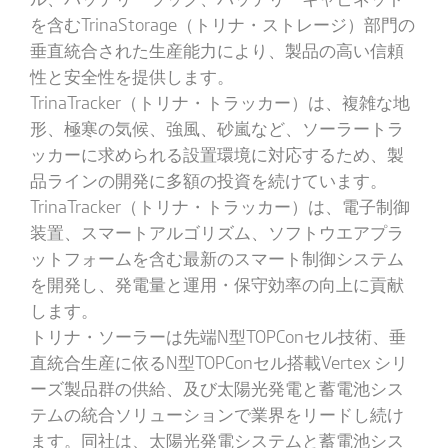
を含むTrinaStorage（トリナ・ストレージ）部門の
垂直統合された生産能力により、製品の高い信頼
性と安全性を提供します。
TrinaTracker（トリナ・トラッカー）は、複雑な地
形、極寒の気候、強風、砂嵐など、ソーラートラ
ッカーに求められる設置環境に対応するため、製
品ラインの開発に多額の投資を続けています。
TrinaTracker（トリナ・トラッカー）は、電子制御
装置、スマートアルゴリズム、ソフトウエアプラ
ットフォームを含む最新のスマート制御システム
を開発し、発電量と運用・保守効率の向上に貢献
します。
トリナ・ソーラーは先端N型TOPConセル技術、垂
直統合生産に依るN型TOPConセル搭載Vertex シリ
ーズ製品群の供給、及び太陽光発電と蓄電池シス
テムの統合ソリューションで業界をリードし続け
ます。同社は、太陽光発電システムと蓄電池シス