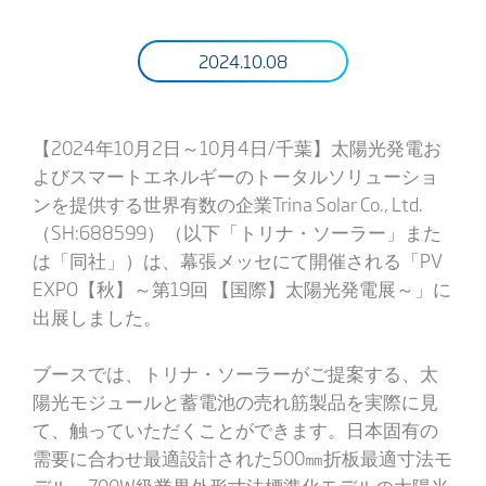
2024.10.08
【2024年10月2日～10月4日/千葉】太陽光発電お
よびスマートエネルギーのトータルソリューショ
ンを提供する世界有数の企業Trina Solar Co., Ltd.
（SH:688599）（以下「トリナ・ソーラー」また
は「同社」）は、幕張メッセにて開催される「PV
EXPO【秋】～第19回 【国際】太陽光発電展～」に
出展しました。
ブースでは、トリナ・ソーラーがご提案する、太
陽光モジュールと蓄電池の売れ筋製品を実際に見
て、触っていただくことができます。日本固有の
需要に合わせ最適設計された500㎜折板最適寸法モ
デル、700W級業界外形寸法標準化モデルの太陽光