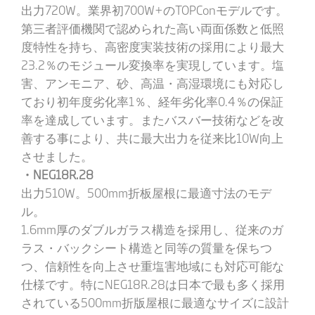
出力720W。業界初700W+のTOPConモデルです。
第三者評価機関で認められた高い両面係数と低照
度特性を持ち、高密度実装技術の採用により最大
23.2％のモジュール変換率を実現しています。塩
害、アンモニア、砂、高温・高湿環境にも対応し
ており初年度劣化率1％、経年劣化率0.4％の保証
率を達成しています。またバスバー技術などを改
善する事により、共に最大出力を従来比10W向上
させました。
・NEG18R.28
出力510W。500mm折板屋根に最適寸法のモデ
ル。
1.6mm厚のダブルガラス構造を採用し、従来のガ
ラス・バックシート構造と同等の質量を保ちつ
つ、信頼性を向上させ重塩害地域にも対応可能な
仕様です。特にNEG18R.28は日本で最も多く採用
されている500mm折版屋根に最適なサイズに設計