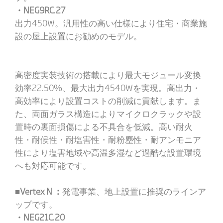
・NEG9RC.27
出力450W。汎用性の高い仕様により住宅・商業施
設の屋上設置にお勧めのモデル。
高密度実装技術の搭載により最大モジュール変換
効率22.50%、最大出力4540Wを実現。高出力・
高効率により設置コストの削減に貢献します。ま
た、両面ガラス構造によりマイクロクラックや設
置時の裏面損傷による不具合を低減。高い耐火
性・耐候性・耐塩害性・耐粉塵性・耐アンモニア
性により塩害地域や高温多湿など過酷な設置環境
へも対応可能です。
■Vertex N ：
発電事業、地上設置に推奨のラインア
ップです。
・NEG21C.20