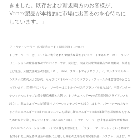
きました。既存および新規両方のお客様が、
Vertex製品が本格的に市場に出回るのを心待ちに
しています。」
▽ トリナ・ソーラー（SH 証券コード：688599 ）について
トリナ・ソーラーは、1997 年に創立された太陽光発電およびスマートエネルギーのトータルソ
リューションの世界有数のプロバイダーです。同社は、太陽光発電関連製品の研究開発、製造お
よび販売、太陽光発電所の開発、EPC 、O＆M 、スマートマイクログリッド、マルチエネルギー
システムの開発および販売、ならびにエネルギークラウドプラットフォームの運営管理をおこな
っています。2018 年にトリナ・ソーラーはエネルギーのIoT ブランドを立ち上げ、中国インター
ナショナルのトップ企業や研究機関と共同で、トリナエネルギーのIoT産業開発アライアンスを
設立し、新エネルギーのIoT産業イノベーションセンターを設立しました。パートナーのみなさ
まと共にエネルギーのIoT のエコシステムを構築し新エネルギーのIoTの革新的な基盤作りをする
ために全力で取り組んでいます。2020年6月10日、トリナ・ソーラーは上海証券取引所科創板
（Sci-Techイノベーションボード）でA 株を新規発行し、「スター・マーケット」という名称で
も知られる上海証券取引所科創板に上場した最初の太陽光発電関連製品・システム、および、ス