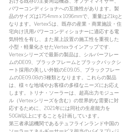
おける既存の主要周辺機器、オプティマイザー、
パワーコンディショナへの互換性があります。製
品のサイズは1754mm x 1096mmで、重量は21kgと
なります。VertexSは、既存の産業・商業施設・住
宅向け汎用パワーコンディショナーに適応する電
気特性を有し、また屋上設置の施工性を重視した
小型・軽量化させたVertexラインアップです.
Vertexシリーズで最新の製品は、シルバーフレー
ムのDE09、ブラックフレームとブラックバックシ
ート採用の美しい外観のE09.05、ブラックフレー
ムのDE09.08の3種類となります。これらの製品
は、様々な地域やお客様の多様なニーズにお応え
します。トリナ・ソーラーは、超高出力モジュー
ル（Vertexシリーズを含む）の世界的な需要に対
応するために、2021年には同社の生産能力を
50GW以上にすることを計画しています。
第三者承認機関であるテュフラインランド中国の
ソーラーエネルギーサービス担当のバイスプレジ