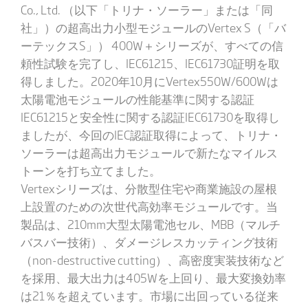
Co., Ltd. （以下「トリナ・ソーラー」または「同
社」）の超高出力小型モジュールのVertex S（「バ
ーテックスS」） 400W＋シリーズが、すべての信
頼性試験を完了し、IEC61215、IEC61730証明を取
得しました。2020年10月にVertex550W/600Wは
太陽電池モジュールの性能基準に関する認証
IEC61215と安全性に関する認証IEC61730を取得し
ましたが、今回のIEC認証取得によって、トリナ・
ソーラーは超高出力モジュールで新たなマイルス
トーンを打ち立てました。
Vertexシリーズは、分散型住宅や商業施設の屋根
上設置のための次世代高効率モジュールです。当
製品は、210mm大型太陽電池セル、MBB（マルチ
バスバー技術）、ダメージレスカッティング技術
（non-destructive cutting）、高密度実装技術など
を採用、最大出力は405Wを上回り、最大変換効率
は21％を超えています。市場に出回っている従来