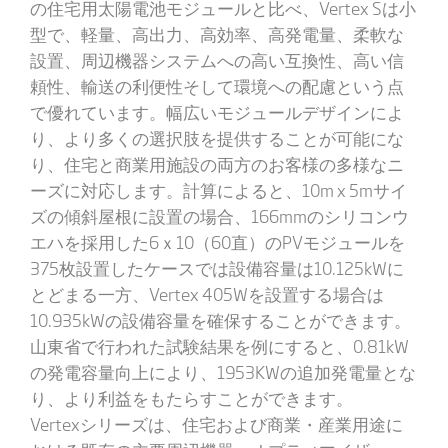
の住宅用太陽電池モジュールと比べ、Vertex Sは小
型で、軽量、高出力、高効率、高発電量、柔軟な
設置、周辺機器システムへの高い互換性、高い信
頼性、輸送の利便性そして環境への配慮という点
で優れています。幅広いモジュールデザインによ
り、より多くの選択肢を提供することが可能にな
り、住宅と商業用施設の両方のお客様の多様なニ
ーズに対応します。計算によると、10m x 5mサイ
ズの傾斜屋根に設置の場合、166mmのシリコンウ
エハを採用した6ｘ10（60直）のPVモジュールを
375枚設置したケースでは設備容量は10.125kWに
とどまる一方、Vertex 405Wを設置する場合は
10.935kWの設備容量を確保することができます。
山東省で行われた試験結果を例にすると、0.81kW
の発電容量向上により、1953KWの追加発電量とな
り、より利益をもたらすことができます。
Vertexシリーズは、住宅および商業・産業用途に