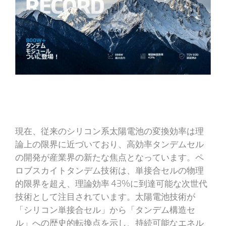
現在、従来のシリコン系太陽電池の変換効率は理
論上の限界に近づいており、高効率タンデムセル
の開発が産業界の新たな焦点となっています。ペ
ロブスカイトタンデム技術は、単接合セルの物理
的限界を超え、理論効率 43%に到達可能な次世代
技術として注目されています。太陽電池技術が
「シリコン単接合セル」から「タンデム構造セ
ル」への歴史的転換点を示し、持続可能なエネル