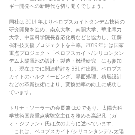
ギー開発への新時代を切り開くでしょう。
同社は 2014 年よりペロブスカイトタンデム技術の
研究開発を進め、南京大学、南開大学、華北電力
大学、中国科学院長春応化所などと協力し、江蘇
省科技支援プロジェクトを主導。2019 年には国家
重点プロジェクト「ペロブスカイト/シリコンタン
デム太陽電池の設計・製造・機構研究」にも参加
し、現在までに関連特許を 331 件出願。ペロブス
カイトのバルクドーピング、界面処理、積層設計
などの革新技術により、変換効率の向上に成功し
ています。
トリナ・ソーラーの会長兼 CEO であり、太陽光科
学技術国家重点実験室主任を務める高紀凡（ガ
オ・ジファン）氏は次のように述べています。
「これは、ペロブスカイト/シリコンタンデム太陽