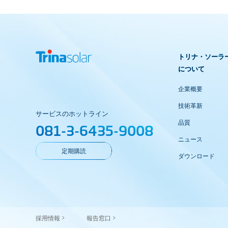
トリナ・ソーラ
について
企業概要
技術革新
サービスのホットライン
品質
081-3-6435-9008
ニュース
定期購読
ダウンロード
採用情報 >
報告窓口 >