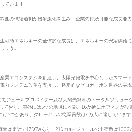
しています。
範囲の供給過剰が競争激化を生み、企業の持続可能な成長能力
生可能エネルギーの全体的な成長は、エネルギーの安定供給に
しょう。
産業エコシステムを創造し、太陽光発電を中心としたスマート
電力システム改革を支援し、将来的なゼロカーボン世界の実現
ルのモジュールプロバイダー及び太陽光発電のトータルソリュー
ーしており、海外には5つの地域に本部、16か所にオフィスが設
には5つがあり、グローバルの従業員数は4万人に達しています
荷量は累計で170GWあり、210mmモジュールの出荷数は100G