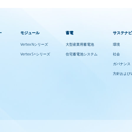
ー
モジュール
蓄電
サステナ
Vertex Nシリーズ
大型産業用蓄電池
環境
Vertex S+シリーズ
住宅蓄電池システム
社会
ガバナンス
方針および