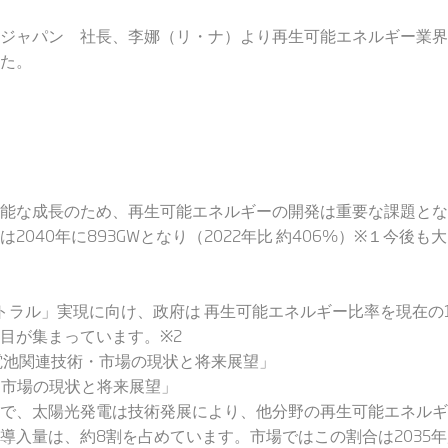
ジャパン 社長、李娜（リ・ナ）より再生可能エネルギー業界
た。
能な成長のため、再生可能エネルギーの開発は重要な課題とな
2040年に893GWとなり（2022年比 約406%）※１今後
ートラル」実現に向け、政府は 再生可能エネルギー比率を現在の18％
目が集まっています。※2
太陽電池関連技術・市場の現状と将来展望」
術・市場の現状と将来展望」
で、太陽光発電は技術発展により、他分野の再生可能エネルギ
導入量は、約8割を占めています。市場ではこの割合は2035