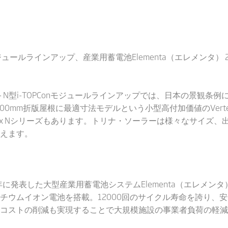
Conモジュールラインアップ、産業用蓄電池Elementa（エレメン
ル＋N型i-TOPConモジュールラインアップでは、日本の景観
00mm折版屋根に最適寸法モデルという小型高付加価値のVert
tex Nシリーズもあります。トリナ・ソーラーは様々なサイズ
えます。
2023年に発表した大型産業用蓄電池システムElementa（エレメ
チウムイオン電池を搭載。12000回のサイクル寿命を誇り、
コストの削減も実現することで大規模施設の事業者負荷の軽減