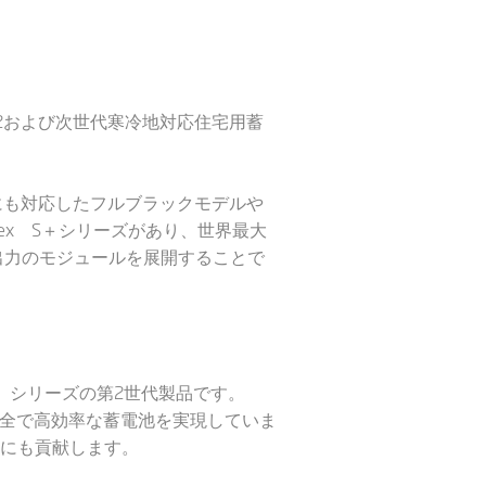
タ） 2および次世代寒冷地対応住宅用蓄
条例にも対応したフルブラックモデルや
ex S＋シリーズがあり、世界最大
、出力のモジュールを展開することで
ンタ）シリーズの第2世代製品です。
安全で高効率な蓄電池を実現していま
にも貢献します。