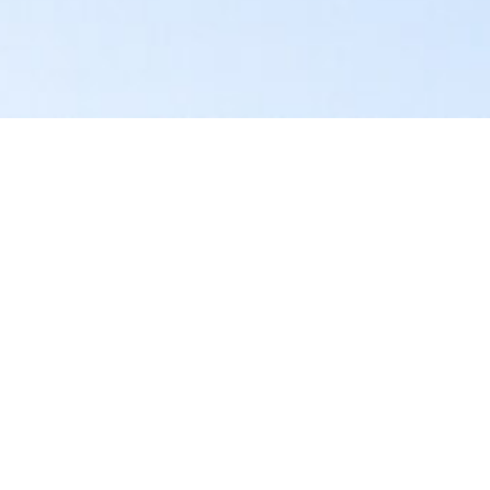
*
Consulta
*
¿Qué tipos de proyectos solares son relevantes para ti?
Utility (Servicios)
Comercial e Industrial
Residencial